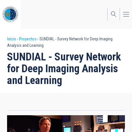
Pasar
al
contenido
principal
Sobrescribir
Inicio
Proyectos
SUNDIAL - Survey Network for Deep Imaging
Analysis and Learning
enlaces
SUNDIAL - Survey Network
de
for Deep Imaging Analysis
ayuda
and Learning
a
la
navegación