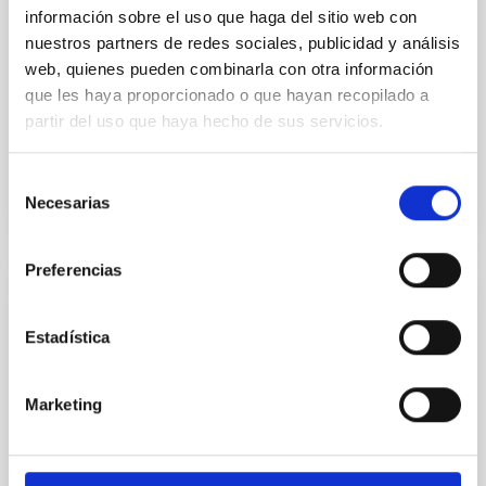
españoles que tengan un alto nivel de excelencia en
información sobre el uso que haga del sitio web con
el ámbito internacional. Los objetivos específicos del
nuestros partners de redes sociales, publicidad y análisis
Programa Severo Ochoa son: - Mejorar la
web, quienes pueden combinarla con otra información
que les haya proporcionado o que hayan recopilado a
Rafael
Rebolo López
partir del uso que haya hecho de sus servicios.
Cerrado
Selección
Necesarias
de
consentimiento
Preferencias
POLMAG - Diagnóstico de la radiación
polarizada para explorar el magnetismo de
Estadística
la atmósfera solar externa
Marketing
POLMAG apunta a un verdadero avance en el
desarrollo y la aplicación de métodos de diagnóstico
de radiación polarizada para explorar los campos
magnéticos de la cromosfera, la región de transición