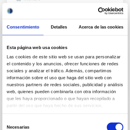
Chris Copperwheat
Liverpool John Moores University
Consentimiento
Detalles
Acerca de las cookies
Esta página web usa cookies
Las cookies de este sitio web se usan para personalizar
Miembro
el contenido y los anuncios, ofrecer funciones de redes
Don Pollacco
sociales y analizar el tráfico. Además, compartimos
University of Warwick
información sobre el uso que haga del sitio web con
nuestros partners de redes sociales, publicidad y análisis
web, quienes pueden combinarla con otra información
que les haya proporcionado o que hayan recopilado a
partir del uso que haya hecho de sus servicios.
Miembro
Selección
Jorge Piris
Necesarias
de