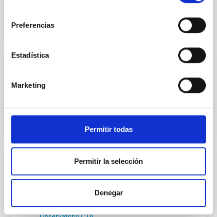
Agencia Espacial Europea
consentimiento
Preferencias
Estadística
Miembro
Marketing
Markus Gaug
Consorcio MAGIC
Permitir todas
Permitir la selección
Miembro
Daniel Mazin
Denegar
Consorcio 4LST
Observatorio CTA