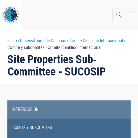
Pasar
al
contenido
principal
Sobrescribir
Inicio
Observatorios de Canarias
Comité Científico Internacional
Comite y subcomites
Comité Científico Internacional
enlaces
Site Properties Sub‐
de
Committee - SUCOSIP
ayuda
a
la
navegación
INTRODUCCIÓN
Main
navigation
COMITÉ Y SUBCOMITÉS