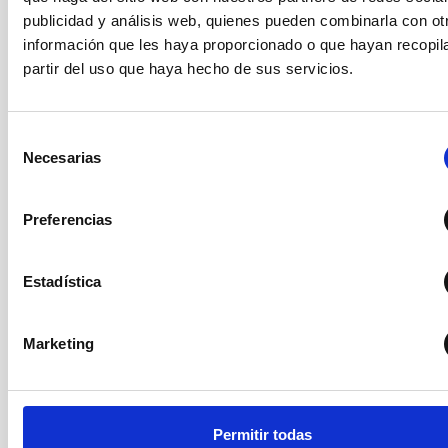
(tecnología WDM)
publicidad y análisis web, quienes pueden combinarla con ot
Conexión a los telescopios a
información que les haya proporcionado o que hayan recopil
través de fibra óptica a
partir del uso que haya hecho de sus servicios.
1Gbbps y 100Mbps según
COMUNICACIONES
necesidades
Radio-enlace de backup de
Selección
34Mbps
Necesarias
de
Wifi
consentimiento
VoIP
Preferencias
Zona de servicios con
Estadística
despachos
Sala de reuniones con
videoconferencia
Marketing
Taller de mecánica
OTROS
Almacén
Garajes
Cuarto de Máquinas
Taller de Soldadura
Permitir todas