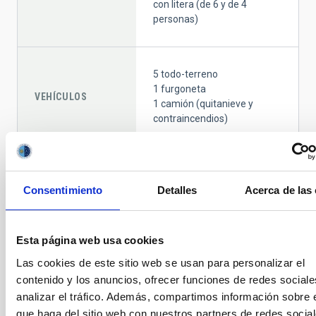
con litera (de 6 y de 4
personas)
5 todo-terreno
1 furgoneta
VEHÍCULOS
1 camión (quitanieve y
contraincendios)
HELISUPERFICIES
1
Consentimiento
Detalles
Acerca de las
9 Grupos Electrógenos
Esta página web usa cookies
ENERGÍA
9 Estaciones
Transformadoras
Las cookies de este sitio web se usan para personalizar el
contenido y los anuncios, ofrecer funciones de redes sociale
analizar el tráfico. Además, compartimos información sobre 
que haga del sitio web con nuestros partners de redes social
Red de datos a 10Gbps