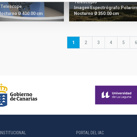
Telescopio
 Telescope
Imagen
Espectrógrafo
Polarím
Nocturno
Ø 350.00 cm
Nocturno
Ø 400.00 cm
Página
1
Página
2
Página
3
Página
4
Página
5
actual
INSTITUCIONAL
PORTAL DEL IAC