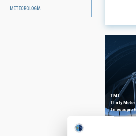
BANDA
METEOROLOGÍA
INSTITUCI
- Any -
INSTITUCI
- Any -
TMT
ESTADO
Thirty Meter
Telescopio
Ø