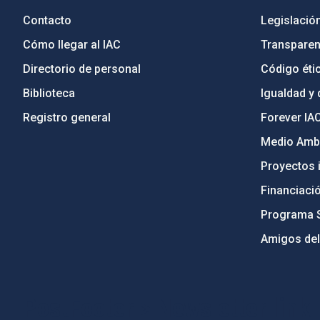
Contacto
Legislació
Cómo llegar al IAC
Transparen
Directorio de personal
Código étic
Biblioteca
Igualdad y 
Registro general
Forever IA
Medio Ambi
Proyectos i
Financiaci
Programa 
Amigos del
PostFooter > Newsletter link