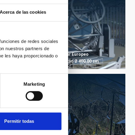
Acerca de las cookies
 funciones de redes sociales
EST
con nuestros partners de
Telescopio Solar Europeo
etro
ue les haya proporcionado o
Telescopio
Diurno
Ø 400.00 cm
Marketing
Permitir todas
FACT