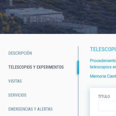
TELESCOPI
DESCRIPCIÓN
Main
Procedimiento 
telescopios en
TELESCOPIOS Y EXPERIMENTOS
navigation
Memoria Cientí
VISITAS
SERVICIOS
TÍTULO
EMERGENCIAS Y ALERTAS