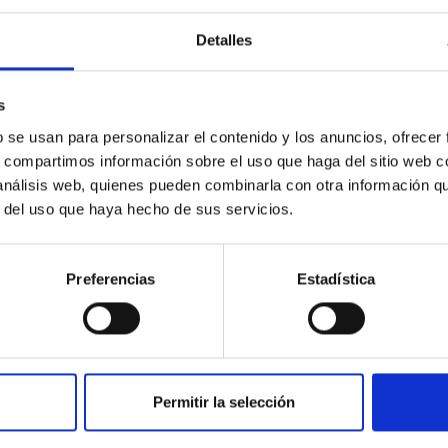
Detalles
s
WHT
b se usan para personalizar el contenido y los anuncios, ofrecer
opio CANARIAS
William Herschel Telescope
s, compartimos información sobre el uso que haga del sitio web 
Telescopio
ctrógrafo
Polarímetro
Imagen
Espectrógrafo
Polarím
 análisis web, quienes pueden combinarla con otra información q
1040.00 cm
Nocturno
Ø 420.00 cm
r del uso que haya hecho de sus servicios.
Preferencias
Estadística
Permitir la selección
TNG
Telescopio Nazionale Galileo