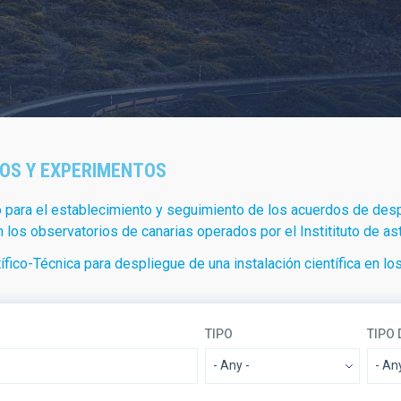
OS Y EXPERIMENTOS
para el establecimiento y seguimiento de los acuerdos de despl
 los observatorios de canarias operados por el Institituto de ast
fico-Técnica para despliegue de una instalación científica en l
TIPO
TIPO