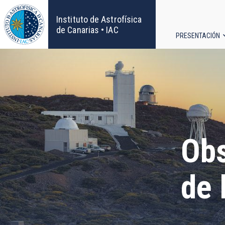
Pasar
al
Instituto de Astrofísica
contenido
de Canarias • IAC
PRESENTACIÓN
principal
Navega
principa
Obs
de 