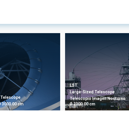
ÓN PROPIETARIA
ÓN USUARIA
LST
ORDENAR POR
Large-Sized Telescope
 Telescope
Telescopio
Imagen
Nocturno
 3000.00 cm
Ø 2300.00 cm