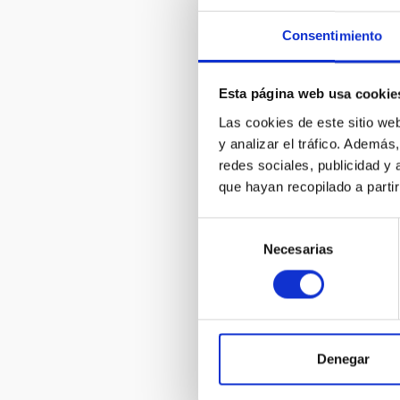
Consentimiento
Esta página web usa cookie
GTC
Las cookies de este sitio we
Gran Telesc
y analizar el tráfico. Ademá
Telescopio
Imagen
Espe
redes sociales, publicidad y
Nocturno
Ø 
que hayan recopilado a parti
Selección
Necesarias
de
consentimiento
Denegar
NRT