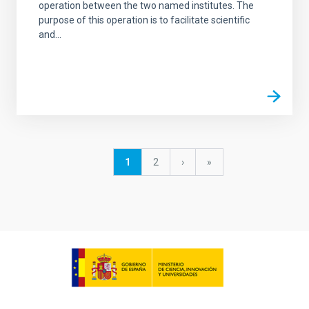
operation between the two named institutes. The
purpose of this operation is to facilitate scientific
and...
Paginación
Página
1
Página
2
Siguiente
›
última
»
actual
página
página