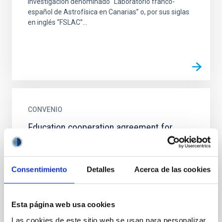
investigación denominado “Laboratorio franco-
español de Astrofísica en Canarias” o, por sus siglas
en inglés “FSLAC”...
CONVENIO
Education cooperation agreement for
external curricular practicals
The aim of this agreement establishes the following
educational objectives: 6-month internship at a
Consentimiento
Detalles
Acerca de las cookies
research institute - introduction to research in...
Esta página web usa cookies
Las cookies de este sitio web se usan para personalizar