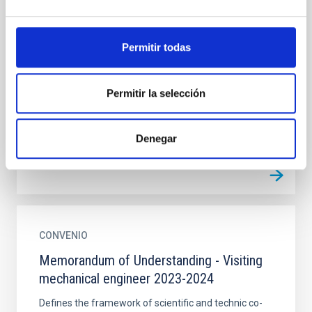
CONVENIO
Memorandum of Understanding - Visiting
mechanical engineer
Permitir todas
Defines the framework of scientific and technic co-
operation between the two named institutes. The
Permitir la selección
purpose of this operation is to facilitate scientific
and...
Denegar
CONVENIO
Memorandum of Understanding - Visiting
mechanical engineer 2023-2024
Defines the framework of scientific and technic co-