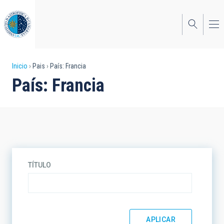
Pasar
al
contenido
principal
Sobrescribir
Inicio
Pais
País: Francia
País: Francia
enlaces
de
ayuda
a
la
TÍTULO
navegación