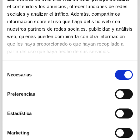
el contenido y los anuncios, ofrecer funciones de redes
sociales y analizar el tráfico. Además, compartimos
información sobre el uso que haga del sitio web con
CONVENIO
nuestros partners de redes sociales, publicidad y análisis
web, quienes pueden combinarla con otra información
lnternship agreement between The Haute
que les haya proporcionado o que hayan recopilado a
école des art du Rhin and lnstituto de
partir del uso que haya hecho de sus servicios.
Astrofísica de Canarias
This internship will have as main aim to ensure the
Selección
practical application of the teaching provided by The
Necesarias
de
Haute école des art du Rhin. The hosting
consentimiento
organisation...
Preferencias
Estadística
Marketing