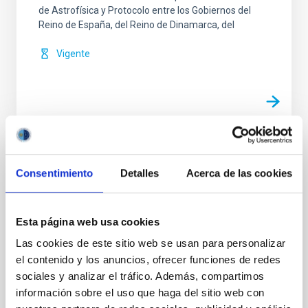
de Astrofísica y Protocolo entre los Gobiernos del
Reino de España, del Reino de Dinamarca, del
Vigente
Modificación nº 1 a la Carta Acuerdo sobre
Consentimiento
Detalles
Acerca de las cookies
el experimento en colaboración entre el
IAC y la Organización Europea de
InvestigaciónAstronómica Hemisferio Sur.
Esta página web usa cookies
Ampliar los objetivos de la colaboración para permitir
Las cookies de este sitio web se usan para personalizar
que los experimentos de campo LGS-AO sean
el contenido y los anuncios, ofrecer funciones de redes
realizados en el telescopio WHT de La Palma en
sociales y analizar el tráfico. Además, compartimos
colaboración científica con el equipo de sistemas de
información sobre el uso que haga del sitio web con