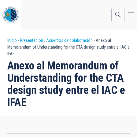
Pasar
al
contenido
principal
Sobrescribir
Inicio
Presentación
Acuerdos de colaboración
Anexo al
Memorandum of Understanding for the CTA design study entre el IAC e
enlaces
IFAE
de
Anexo al Memorandum of
ayuda
Understanding for the CTA
a
design study entre el IAC e
la
IFAE
navegación