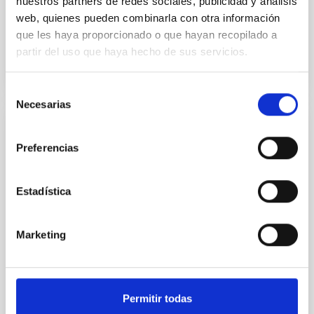
nuestros partners de redes sociales, publicidad y análisis
Fecha en vigor
01/02/2017
-
31/12/2020
web, quienes pueden combinarla con otra información
No vigente
que les haya proporcionado o que hayan recopilado a
partir del uso que haya hecho de sus servicios.
Selección
Necesarias
de
consentimiento
Adenda al Convenio de colaboración entre
Preferencias
el IAC, Fundación CajaCanarias y Fundación
La Caixa para el programa internacional de
Becas de Doctorado
Estadística
El objeto es la adhesión de la Fundación CajaCanarias
al convenio de colaboración de fecha 23 de enero de
Marketing
2013 con la finalidad de colaborar conjuntamente en
el desarrollo del “Programa Internacional
Fecha en vigor
29/07/2015
-
31/12/2016
Permitir todas
No vigente