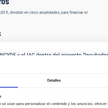
ros
 €, dividido en cinco anualidades, para financiar el
s
NCYDE y el IAC dentro del proyecto "Incubador
e la tecnología a las MICROPYMES"
limiento de la Cláusula Vigesimotercera de la Convocatoria reg
Detalles
s
b se usan para personalizar el contenido y los anuncios, ofrecer