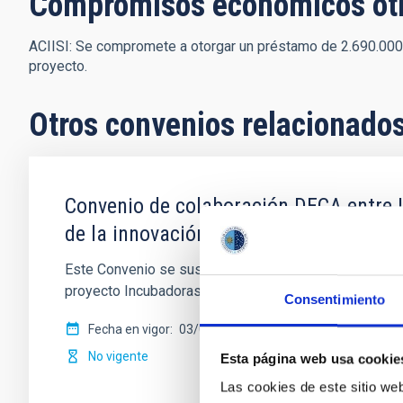
Compromisos económicos ot
ACIISI: Se compromete a otorgar un préstamo de 2.690.000,00
proyecto.
Otros convenios relacionado
Convenio de colaboración DECA entre I
de la innovación y la transferencia d
Este Convenio se suscribe entre ambas partes en cump
proyecto Incubadoras de Alta Tecnología
Consentimiento
Fecha en vigor
03/07/2018
-
31/12/2023
No vigente
Esta página web usa cookie
Las cookies de este sitio we