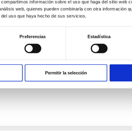
s, compartimos información sobre el uso que haga del sitio web 
 análisis web, quienes pueden combinarla con otra información q
r del uso que haya hecho de sus servicios.
sterio de Economía, Industria y Competitividad
Preferencias
Estadística
ción del proyecto "Mejoras en el nodo La Palma
o "MEJORAS EN EL NODO La Palma de la Red Española de Superco
Permitir la selección