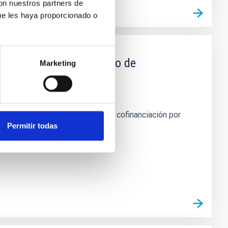
con nuestros partners de
ue les haya proporcionado o
 y el Consorcio Instituto de
Marketing
 de la Red Española de
mputación (MNLP-RES)" para su cofinanciación por
Permitir todas