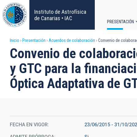
Pasar
al
Instituto de Astrofísica
contenido
de Canarias • IAC
PRESENTACIÓN
principal
Navega
Sobrescribir
Inicio
Presentación
Acuerdos de colaboración
Convenio de colaboraci
principa
Convenio de colaboració
enlaces
y GTC para la financiac
de
Óptica Adaptativa de G
ayuda
a
la
navegación
FECHA EN VIGOR
23/06/2015
-
31/10/20
ADMITE PRÓRROGA
Si