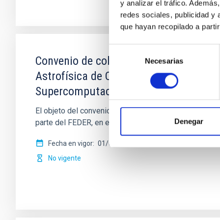
y analizar el tráfico. Ademá
redes sociales, publicidad y
que hayan recopilado a parti
Selección
Convenio de colaboración entre el Mini
Necesarias
de
consentimiento
Astrofísica de Canarias para la ejecu
Supercomputación (MNLP-RES)
El objeto del convenio es la selección del proyect
Denegar
parte del FEDER, en el marco del Programa
Fecha en vigor
01/01/2017
-
31/12/2017
No vigente