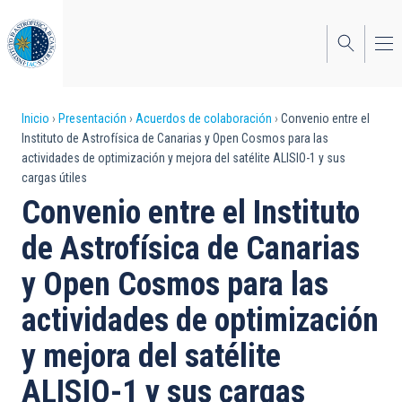
Pasar
al
contenido
principal
Sobrescribir
Inicio
Presentación
Acuerdos de colaboración
Convenio entre el
Instituto de Astrofísica de Canarias y Open Cosmos para las
enlaces
actividades de optimización y mejora del satélite ALISIO-1 y sus
cargas útiles
de
Convenio entre el Instituto
ayuda
de Astrofísica de Canarias
a
y Open Cosmos para las
la
navegación
actividades de optimización
y mejora del satélite
ALISIO-1 y sus cargas