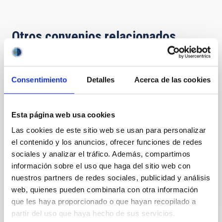
Otros convenios relacionados
Acuerdo de explotación científica de los
Consentimiento
Detalles
Acerca de las cookies
telescopios William Herschel e Isaac
Newton entre el Instituto de Astrofísica de
Canarias (IAC) y Science and Technology
Esta página web usa cookies
Facilities Council (STFC) y la Nederlandese
Las cookies de este sitio web se usan para personalizar
Organisatie voor Wetenschappelijk
el contenido y los anuncios, ofrecer funciones de redes
Onderzoek (NWO)
sociales y analizar el tráfico. Además, compartimos
información sobre el uso que haga del sitio web con
Vigente
nuestros partners de redes sociales, publicidad y análisis
web, quienes pueden combinarla con otra información
que les haya proporcionado o que hayan recopilado a
partir del uso que haya hecho de sus servicios.