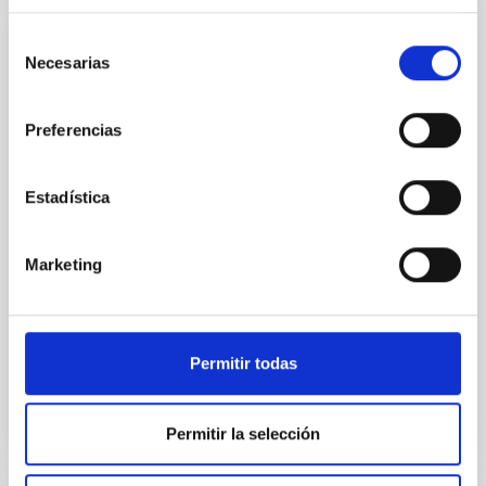
Selección
Acuerdo para la instalación del Telescopio
Necesarias
de
de Treinta Metros (TMT) en el
consentimiento
Observatorio del Roque de los Muchachos
Preferencias
entre el IAC y el TMT International
Observatory LLC
Estadística
Regular las condiciones para la instalación del TMT
en el ORM, su futura operación y, cuando así se
decida de mutuo acuerdo, su demolición, retirada y
Marketing
restauración del emplazamiento
Fecha en vigor
29/03/2017
-
29/03/2021
No vigente
Permitir todas
Permitir la selección