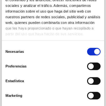
estudio detallado de las estrellas que albergan dichos
sociales y analizar el tráfico. Además, compartimos
planetas.
información sobre el uso que haga del sitio web con
nuestros partners de redes sociales, publicidad y análisis
Hans Jörg
Deeg Deeg
web, quienes pueden combinarla con otra información
En ejecución
que les haya proporcionado o que hayan recopilado a
partir del uso que haya hecho de sus servicios.
Selección
Necesarias
de
consentimiento
Preferencias
IACTEC
Planet Change: sostenibilidad y Espacio
Estadística
Planet Change
es un proyecto educativo
internacional participado por el Instituto de
Astrofísica de Canarias (
IAC
), y financiado por la
Marketing
Comisión Europea a través del programa
Erasmus+
.