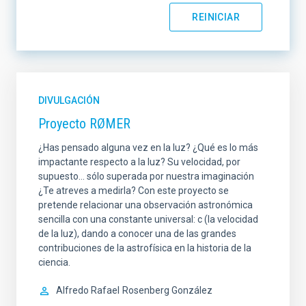
LÍNEA DE INSTRUMENTACIÓN
DIVULGACIÓN
LÍNEA DE INVESTIGACIÓN
Proyecto RØMER
¿Has pensado alguna vez en la luz? ¿Qué es lo más
impactante respecto a la luz? Su velocidad, por
supuesto… sólo superada por nuestra imaginación
LÍNEA IACTEC
ORDENAR POR
¿Te atreves a medirla? Con este proyecto se
pretende relacionar una observación astronómica
sencilla con una constante universal: c (la velocidad
de la luz), dando a conocer una de las grandes
ORDEN
contribuciones de la astrofísica en la historia de la
ciencia.
Alfredo Rafael
Rosenberg González