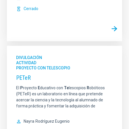
Cerrado
DIVULGACIÓN
ACTIVIDAD
PROYECTO CON TELESCOPIO
PETeR
El
P
royecto
E
ducativo con
Te
lescopios
R
obóticos
(PETeR) es un laboratorio en línea que pretende
acercar la ciencia y la tecnología al alumnado de
forma práctica y fomentar la adquisición de
Nayra
Rodríguez Eugenio