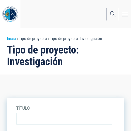
Pasar
al
contenido
principal
Sobrescribir
Inicio
Tipo de proyecto
Tipo de proyecto: Investigación
Tipo de proyecto:
enlaces
Investigación
de
ayuda
a
la
navegación
TÍTULO