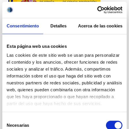
Consentimiento
Detalles
Acerca de las cookies
Esta página web usa cookies
Las cookies de este sitio web se usan para personalizar
el contenido y los anuncios, ofrecer funciones de redes
sociales y analizar el tráfico. Además, compartimos
Te puede interesar
información sobre el uso que haga del sitio web con
nuestros partners de redes sociales, publicidad y análisis
web, quienes pueden combinarla con otra información
Astrofísica Numérica: Formación y
que les haya proporcionado o que hayan recopilado a
Evolución de Galaxias
partir del uso que haya hecho de sus servicios.
Entre las cuestiones fundamentales en Astronomía y
Astrofísica están la formación y evolución de
Selección
galaxias. Las escalas de tiempo y tamaño son tan
Necesarias
de