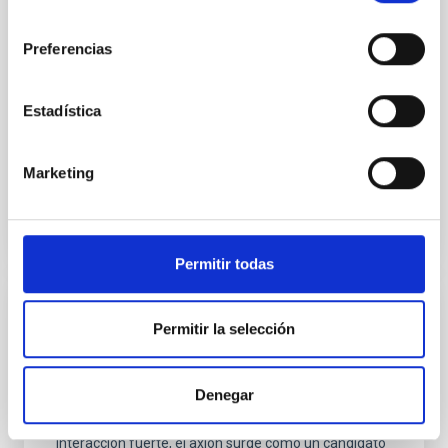
astronómicas que su observación en galaxias
consentimiento
individuales es imposible. Solo con el uso de
simulaciones numéricas es posible entender la
Preferencias
formación de estructuras cósmicas dentro del actual
marco
Estadística
Claudio
Dalla Vecchia
En ejecución
Marketing
Permitir todas
DALI
Permitir la selección
Además de ser un nuevo bosón que explica la
ausencia del momento dipolar del neutrón observado
Denegar
en laboratorios relacionada con el problema de
conservación de simetría de carga-paridad en la
interacción fuerte, el axión surge como un candidato