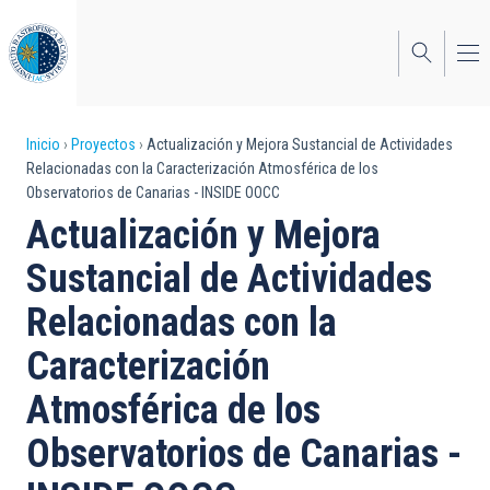
Pasar
al
contenido
principal
Sobrescribir
Inicio
Proyectos
Actualización y Mejora Sustancial de Actividades
Relacionadas con la Caracterización Atmosférica de los
enlaces
Observatorios de Canarias - INSIDE OOCC
de
Actualización y Mejora
ayuda
Sustancial de Actividades
a
Relacionadas con la
la
Caracterización
navegación
Atmosférica de los
Observatorios de Canarias -