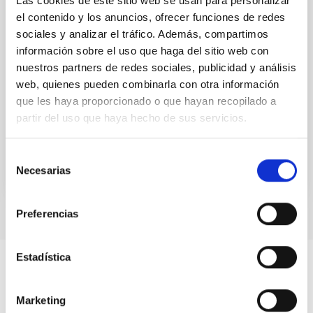
Las cookies de este sitio web se usan para personalizar
estudiantes y voluntarios (científicos ciudadanos), la
el contenido y los anuncios, ofrecer funciones de redes
España vaciada y el espacio insular ultra-periférico,
sociales y analizar el tráfico. Además, compartimos
en una labor compartida de conocimiento. El
información sobre el uso que haga del sitio web con
proyecto North African Telescope Eclipse (NATE),
nuestros partners de redes sociales, publicidad y análisis
liderado por el Instituto de Astrofísica de
web, quienes pueden combinarla con otra información
que les haya proporcionado o que hayan recopilado a
Valentín Juan
Martínez Pillet
partir del uso que haya hecho de sus servicios.
En ejecución
Selección
Necesarias
de
consentimiento
Preferencias
Estadística
Marketing