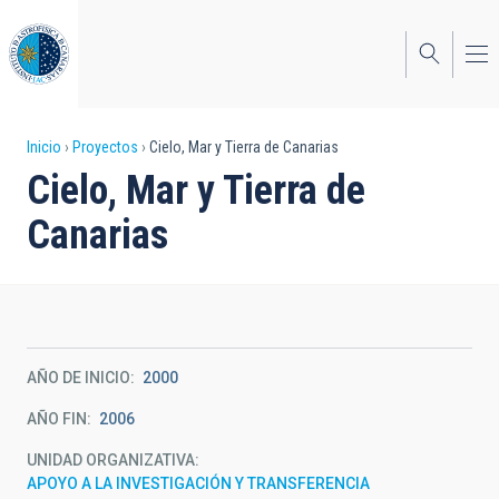
Pasar
al
contenido
principal
Sobrescribir
Inicio
Proyectos
Cielo, Mar y Tierra de Canarias
Cielo, Mar y Tierra de
enlaces
Canarias
de
ayuda
a
la
AÑO DE INICIO
2000
navegación
AÑO FIN
2006
UNIDAD ORGANIZATIVA
APOYO A LA INVESTIGACIÓN Y TRANSFERENCIA