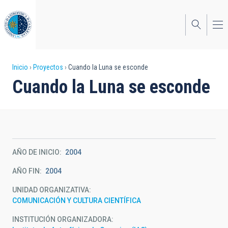
Pasar
al
contenido
principal
Sobrescribir
Inicio
Proyectos
Cuando la Luna se esconde
Cuando la Luna se esconde
enlaces
de
ayuda
a
AÑO DE INICIO
2004
la
AÑO FIN
2004
navegación
UNIDAD ORGANIZATIVA
COMUNICACIÓN Y CULTURA CIENTÍFICA
INSTITUCIÓN ORGANIZADORA