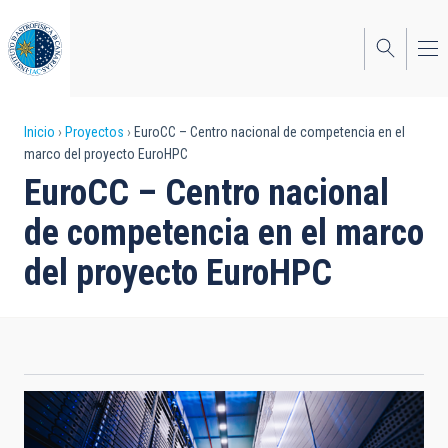
Pasar
al
contenido
principal
Sobrescribir
Inicio
Proyectos
EuroCC – Centro nacional de competencia en el
marco del proyecto EuroHPC
enlaces
EuroCC – Centro nacional
de
de competencia en el marco
ayuda
del proyecto EuroHPC
a
la
navegación