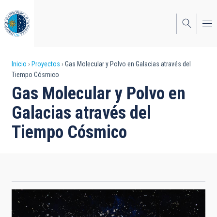
Pasar
al
contenido
principal
Sobrescribir
Inicio
Proyectos
Gas Molecular y Polvo en Galacias através del
Tiempo Cósmico
enlaces
Gas Molecular y Polvo en
de
Galacias através del
ayuda
Tiempo Cósmico
a
la
navegación