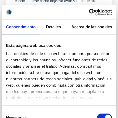
espacial" tiene como objetivo avanzar en nuestra
comprensión del Sol y de su influencia en el entorno
terrestre mediante instrumentación aeroespacial de
vanguardia e investigación científica. Liderado por el
consorcio S3PC, que agrupa a cinco instituciones
Consentimiento
Detalles
Acerca de las cookies
españolas (IAA, INTA, UV, IDR-UPM e
Christoph Alexander
Kuckein
Esta página web usa cookies
En ejecución
Las cookies de este sitio web se usan para personalizar
el contenido y los anuncios, ofrecer funciones de redes
sociales y analizar el tráfico. Además, compartimos
información sobre el uso que haga del sitio web con
nuestros partners de redes sociales, publicidad y análisis
web, quienes pueden combinarla con otra información
Materia Oscura: observaciones, modelos y
que les haya proporcionado o que hayan recopilado a
detección
partir del uso que haya hecho de sus servicios.
Este proyecto transversal tiene como objetivo
explorar la naturaleza fundamental de uno de los
Selección
Necesarias
principales componentes del universo: la materia