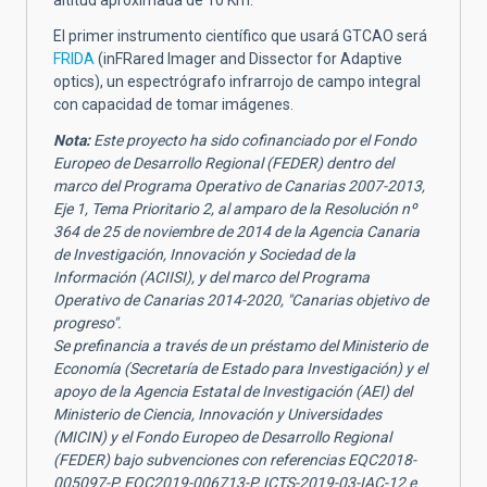
altitud aproximada de 10 Km.
El primer instrumento científico que usará GTCAO será
FRIDA
(inFRared Imager and Dissector for Adaptive
optics), un espectrógrafo infrarrojo de campo integral
con capacidad de tomar imágenes.
Nota:
Este proyecto ha sido cofinanciado por el Fondo
Europeo de Desarrollo Regional (FEDER) dentro del
marco del Programa Operativo de Canarias 2007-2013,
Eje 1, Tema Prioritario 2, al amparo de la Resolución nº
364 de 25 de noviembre de 2014 de la Agencia Canaria
de Investigación, Innovación y Sociedad de la
Información (ACIISI), y del marco del Programa
Operativo de Canarias 2014-2020, "Canarias objetivo de
progreso".
Se prefinancia a través de un préstamo del Ministerio de
Economía (Secretaría de Estado para Investigación) y el
apoyo de la Agencia Estatal de Investigación (AEI) del
Ministerio de Ciencia, Innovación y Universidades
(MICIN) y el Fondo Europeo de Desarrollo Regional
(FEDER) bajo subvenciones con referencias EQC2018-
005097-P, EQC2019-006713-P, ICTS-2019-03-IAC-12 e