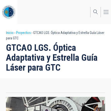
Pasar
al
contenido
principal
Sobrescribir
Inicio
Proyectos
GTCAO LGS. Óptica Adaptativa y Estrella Guía Láser
para GTC
enlaces
GTCAO LGS. Óptica
de
Adaptativa y Estrella Guía
ayuda
Láser para GTC
a
la
navegación