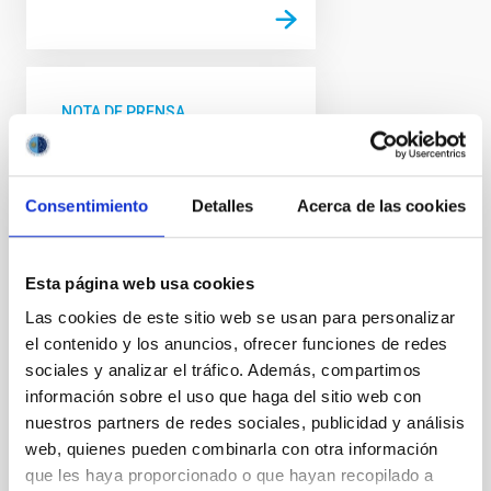
NOTA DE PRENSA
El IAC descubre una
supertierra en la zona
habitable de una enana
Consentimiento
Detalles
Acerca de las cookies
roja cercana
Un equipo internacional,
Esta página web usa cookies
liderado por un investigador
Las cookies de este sitio web se usan para personalizar
predoctoral del Instituto de
Astrofísica de Canarias (IAC),
el contenido y los anuncios, ofrecer funciones de redes
ha detectado una supertierra
sociales y analizar el tráfico. Además, compartimos
orbitando en la zona habitable
información sobre el uso que haga del sitio web con
de GJ 3998, una enana roja
nuestros partners de redes sociales, publicidad y análisis
cercana situada a 59 años luz
web, quienes pueden combinarla con otra información
de distancia. El nuevo planeta,
que les haya proporcionado o que hayan recopilado a
denominado GJ 3998 d, es el