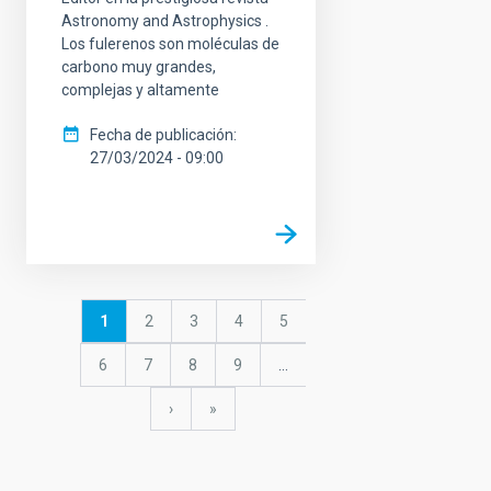
Astronomy and Astrophysics .
Los fulerenos son moléculas de
carbono muy grandes,
complejas y altamente
Fecha de publicación
27/03/2024 - 09:00
Paginación
Página
1
Página
2
Página
3
Página
4
Página
5
actual
Página
6
Página
7
Página
8
Página
9
…
Siguiente
›
última
»
página
página