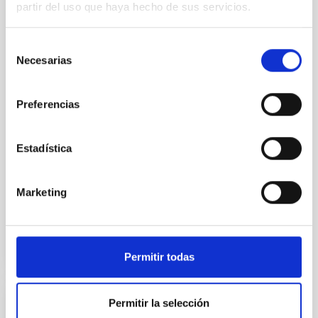
partir del uso que haya hecho de sus servicios.
tercer planeta encontrado en
este sistema. "GJ 3998 d es
una incorporación bienvenida al
Selección
censo planetario de nuestro
Necesarias
de
vecindario cósmico", afirma
consentimiento
Atanas Stefanov, estudiante de
doctorado financiado por
Preferencias
Fundación "La Caixa" en el IAC y
la Universidad de La Laguna
(ULL), y autor principal del
Estadística
estudio
Fecha de publicación
Marketing
11/03/2025 - 11:02:43
Permitir todas
Permitir la selección
NOTA DE PRENSA