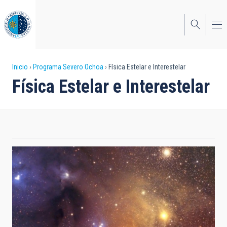
Pasar
al
contenido
principal
Sobrescribir
Inicio
Programa Severo Ochoa
Física Estelar e Interestelar
Física Estelar e Interestelar
enlaces
de
ayuda
a
la
navegación