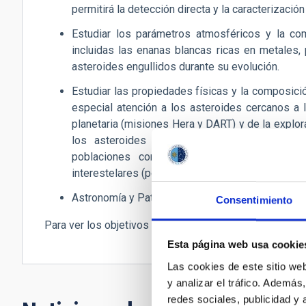
permitirá la detección directa y la caracterizaci
Estudiar los parámetros atmosféricos y la com
incluidas las enanas blancas ricas en metales, 
asteroides engullidos durante su evolución.
Estudiar las propiedades físicas y la composic
especial atención a los asteroides cercanos a 
planetaria (misiones Hera y DART) y de la explo
los asteroides primitivos (utilizando dato
poblaciones como los objetos transneptun
interestelares (por ejemplo, 'Oumuamua y Borisov
Astronomía y Patrimonio Mundial: promoción de lo
Consentimiento
Para ver los objetivos específicos anteriores, visite:
w
Esta página web usa cookie
Las cookies de este sitio we
y analizar el tráfico. Ademá
redes sociales, publicidad y