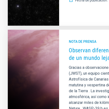
Fecha de publicación
NOTA DE PRENSA
Observan diferen
de un mundo lej
Gracias a observacione
(JWST), un equipo cientí
Astrofísica de Canarias
matutina y vespertina 
de la Tierra . La inves
atmosférica, así como i
alcanzar miles de kilóm
Nature . WASP-39 b es 