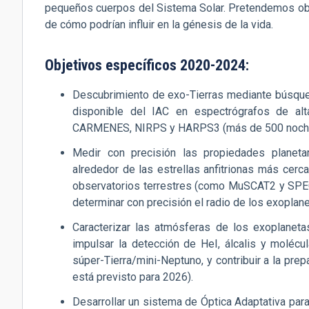
pequeños cuerpos del Sistema Solar. Pretendemos obte
de cómo podrían influir en la génesis de la vida.
Objetivos específicos 2020-2024:
Descubrimiento de exo-Tierras mediante búsqued
disponible del IAC en espectrógrafos de al
CARMENES, NIRPS y HARPS3 (más de 500 noches 
Medir con precisión las propiedades planeta
alrededor de las estrellas anfitrionas más cerca
observatorios terrestres (como MuSCAT2 y SPE
determinar con precisión el radio de los exopla
Caracterizar las atmósferas de los exopla
impulsar la detección de HeI, álcalis y molécu
súper-Tierra/mini-Neptuno, y contribuir a la pr
está previsto para 2026).
Desarrollar un sistema de Óptica Adaptativa par