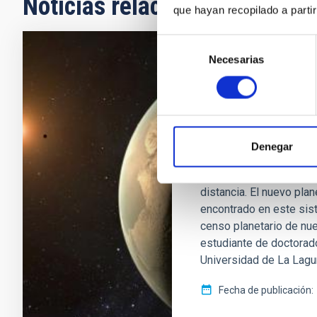
Noticias relacionadas
que hayan recopilado a parti
Selección
Necesarias
de
NOTA DE PRENSA
consentimiento
El IAC descubre 
una enana roja 
Un equipo internacional,
Denegar
de Astrofísica de Canar
zona habitable de GJ 39
distancia. El nuevo pla
encontrado en este sis
censo planetario de nue
estudiante de doctorado
Universidad de La Lagun
Fecha de publicación