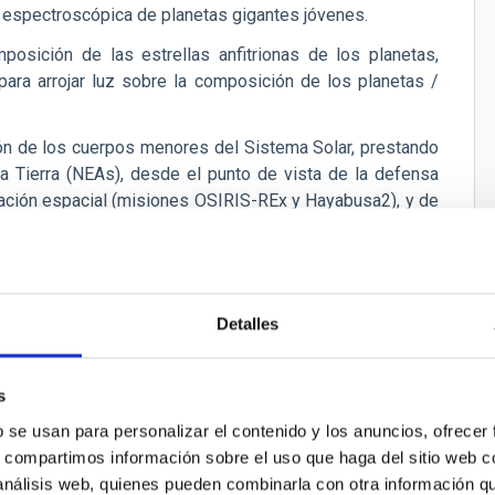
ón espectroscópica de planetas gigantes jóvenes.
posición de las estrellas anfitrionas de los planetas,
para arrojar luz sobre la composición de los planetas /
ión de los cuerpos menores del Sistema Solar, prestando
la Tierra (NEAs), desde el punto de vista de la defensa
ración espacial (misiones OSIRIS-REx y Hayabusa2), y de
s de Gaia y JWST). También caracterizaremos nuevas
ianos extremos (ETNO) o los asteroides y cometas
).
s paisajes terrestres y aéreos de la Tierra.
Detalles
eb SO-IAC 2016-2019
s
b se usan para personalizar el contenido y los anuncios, ofrecer
s, compartimos información sobre el uso que haga del sitio web 
 análisis web, quienes pueden combinarla con otra información q