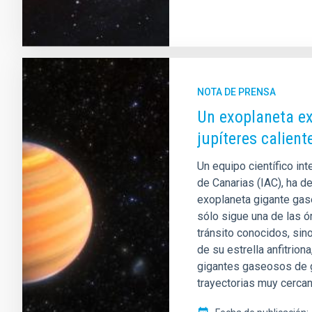
NOTA DE PRENSA
Un exoplaneta ex
jupíteres calient
Un equipo científico inte
de Canarias (IAC), ha d
exoplaneta gigante ga
sólo sigue una de las 
tránsito conocidos, sin
de su estrella anfitrion
gigantes gaseosos de g
trayectorias muy cercana