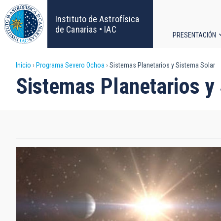
Pasar
al
Instituto de Astrofísica
contenido
de Canarias • IAC
PRESENTACIÓN
principal
Navega
Sobrescribir
Inicio
Programa Severo Ochoa
Sistemas Planetarios y Sistema Solar
principa
Sistemas Planetarios y
enlaces
de
ayuda
a
la
navegación