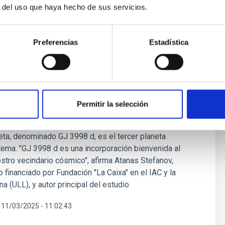
r del uso que haya hecho de sus servicios.
Preferencias
Estadística
una supertierra en la zona habitable de
cercana
 liderado por un investigador predoctoral del Instituto
Permitir la selección
ias (IAC), ha detectado una supertierra orbitando en la
98, una enana roja cercana situada a 59 años luz de
neta, denominado GJ 3998 d, es el tercer planeta
tema. "GJ 3998 d es una incorporación bienvenida al
stro vecindario cósmico", afirma Atanas Stefanov,
 financiado por Fundación "La Caixa" en el IAC y la
a (ULL), y autor principal del estudio
11/03/2025 - 11:02:43