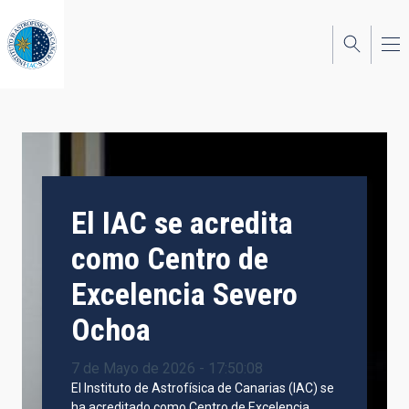
Pasar
al
contenido
principal
El IAC se acredita
como Centro de
Excelencia Severo
Ochoa
7 de Mayo de 2026 - 17:50:08
El Instituto de Astrofísica de Canarias (IAC) se
ha acreditado como Centro de Excelencia