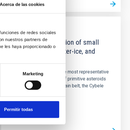
Acerca de las cookies
PUBLICACIÓN
 funciones de redes sociales
con nuestros partners de
(65) Cybele: detection of small
ue les haya proporcionado o
silicate grains, water-ice, and
organics
Context. (65) Cybele is the most representative
Marketing
member of a population of primitive asteroids
in the outer edge of the main belt, the Cybele
asteroids. Recent...
Permitir todas