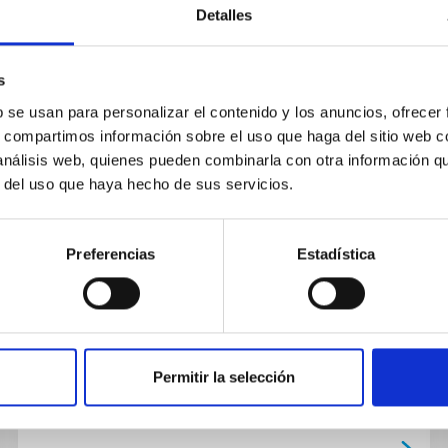
Detalles
s
PUBLICACIÓN
b se usan para personalizar el contenido y los anuncios, ofrecer
s, compartimos información sobre el uso que haga del sitio web 
(596) Scheila in Outburst: A
 análisis web, quienes pueden combinarla con otra información q
Probable Collision Event in the
r del uso que haya hecho de sus servicios.
Main Asteroid Belt
Images of asteroid (596) Scheila have been
Preferencias
Estadística
acquired at various dates after the discovery of
the 2010 outburst. Assuming a short-duration
event scenario, as...
Permitir la selección