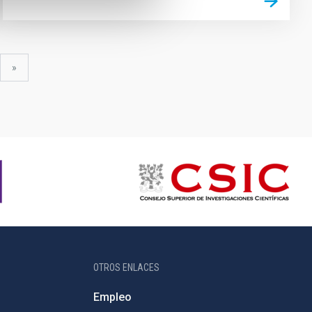
uiente
última
»
gina
página
OTROS ENLACES
Empleo