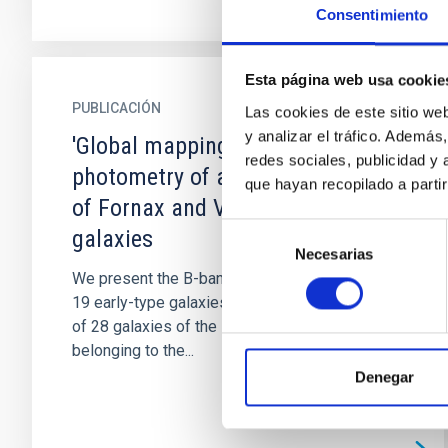
Consentimiento
Esta página web usa cookie
PUBLICACIÓN
Las cookies de este sitio we
y analizar el tráfico. Ademá
'Global mapping' B-band
redes sociales, publicidad y
photometry of a complete sample
que hayan recopilado a parti
of Fornax and Virgo early-type
Selección
galaxies
Necesarias
de
We present the B-band surface photometry of
consentimiento
19 early-type galaxies of the Virgo cluster, and
of 28 galaxies of the same morphological type
belonging to the...
Denegar