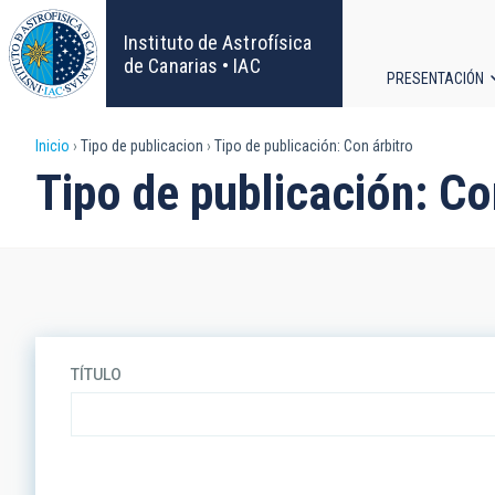
Pasar
al
Instituto de Astrofísica
contenido
de Canarias • IAC
PRESENTACIÓN
principal
Navega
Sobrescribir
Inicio
Tipo de publicacion
Tipo de publicación: Con árbitro
principa
Tipo de publicación: Co
enlaces
de
ayuda
a
TÍTULO
la
navegación