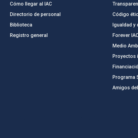
Cómo llegar al IAC
Transparen
Directorio de personal
Código étic
Biblioteca
Igualdad y 
Registro general
Forever IA
Medio Ambi
Proyectos i
Financiaci
Programa 
Amigos del
PostFooter > Newsletter link