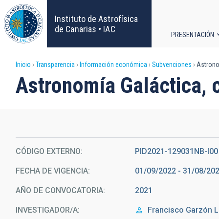
Pasar
al
Instituto de Astrofísica
contenido
de Canarias • IAC
PRESENTACIÓN
principal
Navega
Sobrescribir
Inicio
Transparencia
Información económica
Subvenciones
Astrono
principa
Astronomía Galáctica,
enlaces
de
ayuda
CÓDIGO EXTERNO
PID2021-129031NB-I00
a
FECHA DE VIGENCIA
01/09/2022 - 31/08/20
la
AÑO DE CONVOCATORIA
2021
navegación
INVESTIGADOR/A
Francisco
Garzón 