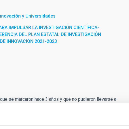
Innovación y Universidades
RA IMPULSAR LA INVESTIGACIÓN CIENTÍFICA-
ERENCIA DEL PLAN ESTATAL DE INVESTIGACIÓN
 DE INNOVACIÓN 2021-2023
 que se marcaron hace 3 años y que no pudieron llevarse a
mundial. De un lado, se plantea completar el desarrollo de
ión por primera vez de una operación de mantenimiento de gran
U. En paralelo, debe finalizar el desarrollo del instrumento
n laboratorio, instalando el instrumento en el GTC y