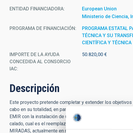
ENTIDAD FINANCIADORA
European Union
Ministerio de Ciencia, 
PROGRAMA DE FINANCIACIÓN
PROGRAMA ESTATAL PA
TÉCNICA Y SU TRANSF
CIENTÍFICA Y TÉCNICA
IMPORTE DE LA AYUDA
50.820,00 €
CONCEDIDA AL CONSORCIO
IAC
Descripción
Este proyecto pretende completar y extender los objetivos
cabo en su totalidad, en parte por la situación de pandemia 
EMIR con la instalación de un nuevo detector y la realizac
calado, cual es el reemplazo de piezas desgastadas en la CS
MIRADAS, actualmente en mitad de su fase de verificación e