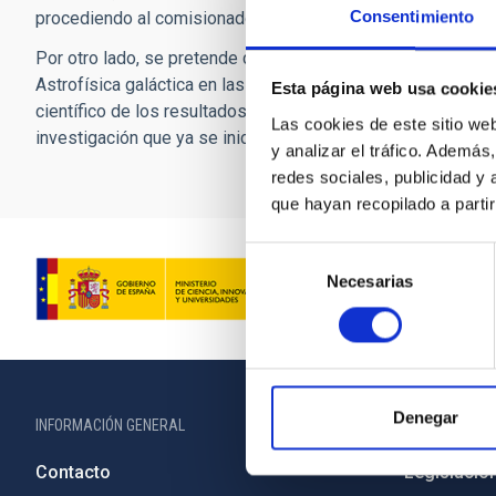
Consentimiento
procediendo al comisionado.
Por otro lado, se pretende continuar la explotación científi
Astrofísica galáctica en las que el grupo proponente tiene 
Esta página web usa cookie
científico de los resultados de la misión Gaia, con la terce
Las cookies de este sitio we
investigación que ya se iniciaron con la segunda entrega.
y analizar el tráfico. Ademá
redes sociales, publicidad y
que hayan recopilado a parti
Selección
Necesarias
de
consentimiento
Denegar
INFORMACIÓN GENERAL
INFORMACIÓN 
Contacto
Legislació