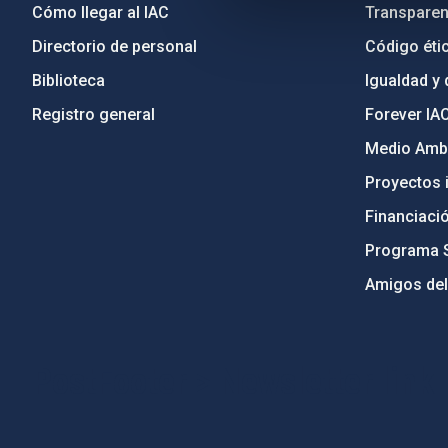
Cómo llegar al IAC
Transparen
Directorio de personal
Código étic
Biblioteca
Igualdad y 
Registro general
Forever IA
Medio Ambi
Proyectos i
Financiaci
Programa 
Amigos del
PostFooter > Newsletter link