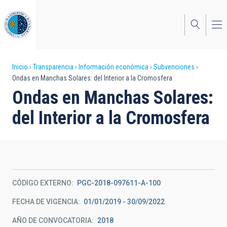
Pasar
al
contenido
principal
Sobrescribir
Inicio
Transparencia
Información económica
Subvenciones
Ondas en Manchas Solares: del Interior a la Cromosfera
enlaces
Ondas en Manchas Solares:
de
del Interior a la Cromosfera
ayuda
a
la
navegación
CÓDIGO EXTERNO
PGC-2018-097611-A-100
FECHA DE VIGENCIA
01/01/2019 - 30/09/2022
AÑO DE CONVOCATORIA
2018