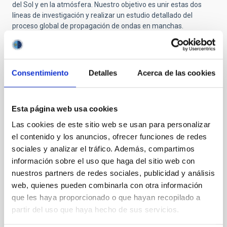
del Sol y en la atmósfera. Nuestro objetivo es unir estas dos
líneas de investigación y realizar un estudio detallado del
proceso global de propagación de ondas en manchas.
Proyectos relacionados
Consentimiento
Detalles
Acerca de las cookies
Magnestismo Solar y Estelar
Esta página web usa cookies
Los campos magnéticos son uno de los ingredientes
Las cookies de este sitio web se usan para personalizar
fundamentales en la formación de estrellas y su
el contenido y los anuncios, ofrecer funciones de redes
evolución. En el nacimiento de una estrella, los
sociales y analizar el tráfico. Además, compartimos
campos magnéticos llegan a frenar su rotación
durante el colapso de la nube molecular, y en el fin de
información sobre el uso que haga del sitio web con
la vida de una estrella, el magnetismo puede ser
nuestros partners de redes sociales, publicidad y análisis
clave en la forma en la que se pierden las capas
web, quienes pueden combinarla con otra información
que les haya proporcionado o que hayan recopilado a
Carlos Cristo
Quintero Noda
partir del uso que haya hecho de sus servicios.
En ejecución