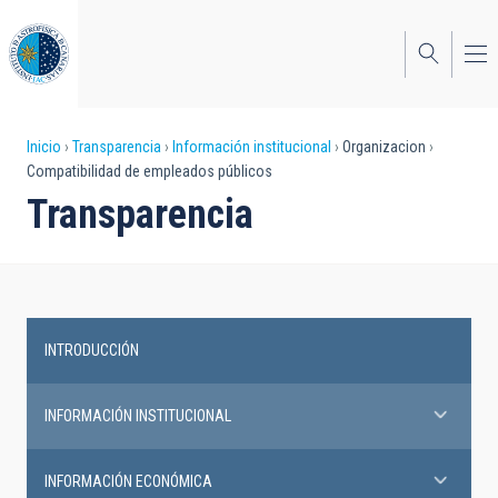
Pasar
al
contenido
principal
Sobrescribir
Inicio
Transparencia
Información institucional
Organizacion
Compatibilidad de empleados públicos
enlaces
Transparencia
de
ayuda
a
la
INTRODUCCIÓN
Transparency
navegación
INFORMACIÓN INSTITUCIONAL
INFORMACIÓN ECONÓMICA