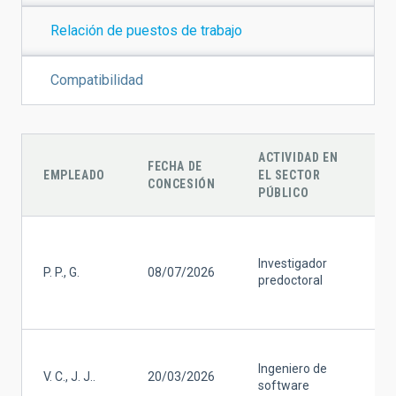
Relación de puestos de trabajo
Compatibilidad
ACTIVIDAD EN
FECHA DE
A
EMPLEADO
EL SECTOR
CONCESIÓN
C
PÚBLICO
C
c
Investigador
P. P., G.
08/07/2026
i
predoctoral
a
e
D
Ingeniero de
f
V. C., J. J..
20/03/2026
software
s