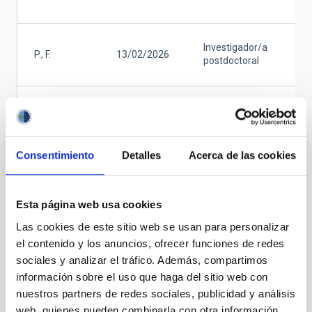
e
D
Investigador/a
P., F.
13/02/2026
e
postdoctoral
p
I
G. R., J.
21/05/2025
Ingeniero
T
y 
Consentimiento
Detalles
Acerca de las cookies
Jefe de
I
Servicio de
T
O. M., J.
20/05/2025
Mantenimiento
y
Esta página web usa cookies
General
c
Las cookies de este sitio web se usan para personalizar
Ingeniero
S
el contenido y los anuncios, ofrecer funciones de redes
G. M., P. J.
06/03/2025
mecánico
i
sociales y analizar el tráfico. Además, compartimos
información sobre el uso que haga del sitio web con
nuestros partners de redes sociales, publicidad y análisis
Paginación
web, quienes pueden combinarla con otra información
Página
1
Página
2
Página
3
Página
4
Siguiente
›
última
»