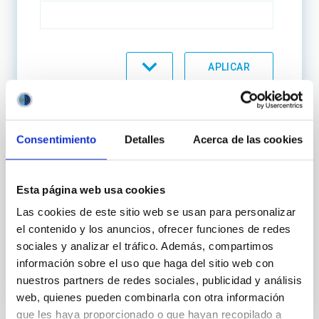
ORDENAR POR
ORDEN
Consentimiento
Detalles
Acerca de las cookies
INFORME
Relación de Puestos de Trabajo (RPT)
Esta página web usa cookies
2026: Personal funcionario
Las cookies de este sitio web se usan para personalizar
Date
17/06/2025
el contenido y los anuncios, ofrecer funciones de redes
Year
2025
sociales y analizar el tráfico. Además, compartimos
información sobre el uso que haga del sitio web con
nuestros partners de redes sociales, publicidad y análisis
RPT IAC
web, quienes pueden combinarla con otra información
que les haya proporcionado o que hayan recopilado a