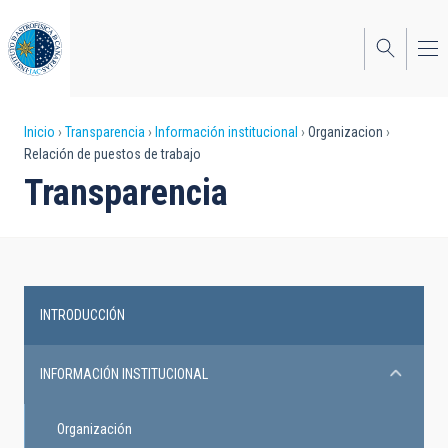
Pasar
al
contenido
principal
Sobrescribir
Inicio
Transparencia
Información institucional
Organizacion
Relación de puestos de trabajo
enlaces
Transparencia
de
ayuda
a
la
INTRODUCCIÓN
Transparency
navegación
INFORMACIÓN INSTITUCIONAL
Organización