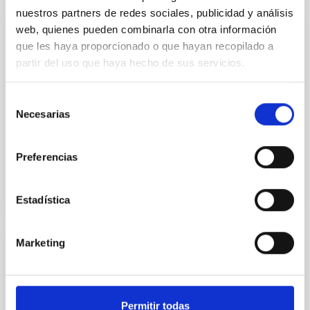
nuestros partners de redes sociales, publicidad y análisis
web, quienes pueden combinarla con otra información
PROYECTO
que les haya proporcionado o que hayan recopilado a
IACTEC Grandes Telescopios: El
partir del uso que haya hecho de sus servicios.
Telescopio Solar Europeo - EST
Selección
El Telescopio Solar Europeo (EST) (
http://www.est-
Necesarias
de
east.eu
) es una iniciativa de la física solar europea en
consentimiento
la que participan más de 30 instituciones de 18...
Preferencias
Estadística
Marketing
PROYECTO
IACTEC Large Telescopes: New Robotic
Telescope - NRT
Permitir todas