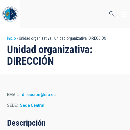
Pasar
al
contenido
principal
Sobrescribir
Inicio
Unidad organizativa
Unidad organizativa: DIRECCIÓN
Unidad organizativa:
enlaces
DIRECCIÓN
de
ayuda
a
la
EMAIL
direccion@iac.es
navegación
SEDE
Sede Central
Descripción