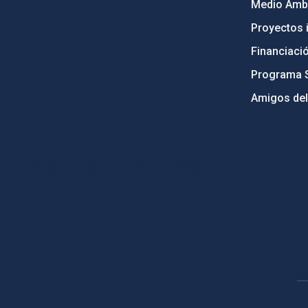
Medio Ambi
Proyectos i
Financiaci
Programa 
Amigos del
PostFooter > Newsletter link