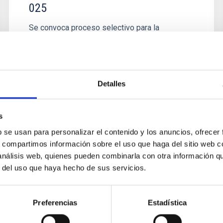
025
Se convoca proceso selectivo para la
formalización de dos contratos formativos para
la obtención de la práctica profesional en la
categoría profesional de...
Detalles
s
b se usan para personalizar el contenido y los anuncios, ofrecer
s, compartimos información sobre el uso que haga del sitio web 
 análisis web, quienes pueden combinarla con otra información q
r del uso que haya hecho de sus servicios.
EMPLEO
Preferencias
Estadística
2_Técnicos/as Taller_LAOS PS-