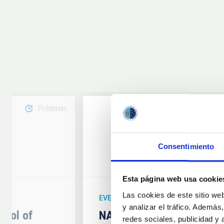
Próximas
08
Consentimiento
6
AUG
26
Esta página web usa cookie
Las cookies de este sitio we
EVENTO ASTRONÓMICO
y analizar el tráfico. Ademá
hool of
NATE en Palencia - Eclip
redes sociales, publicidad y