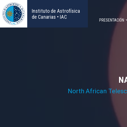
Pasar
al
Instituto de Astrofísica
contenido
de Canarias • IAC
PRESENTACIÓN
principal
Navega
principa
NA
North African Teles