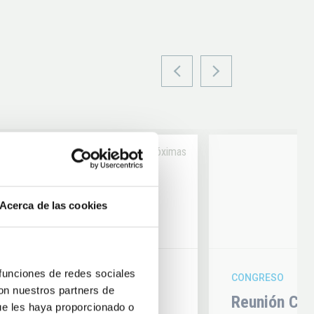
Próximas
14
Acerca de las cookies
6
AUG
26
 funciones de redes sociales
CONGRESO
con nuestros partners de
hysics 2026
Reunión Con
ue les haya proporcionado o