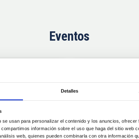
Eventos
Próximas
11
10
Detalles
AUG
26
AUG
2
s
b se usan para personalizar el contenido y los anuncios, ofrecer
CONGRESO
s, compartimos información sobre el uso que haga del sitio web 
se Agosto 2026
Substellar Astrop
 análisis web, quienes pueden combinarla con otra información q