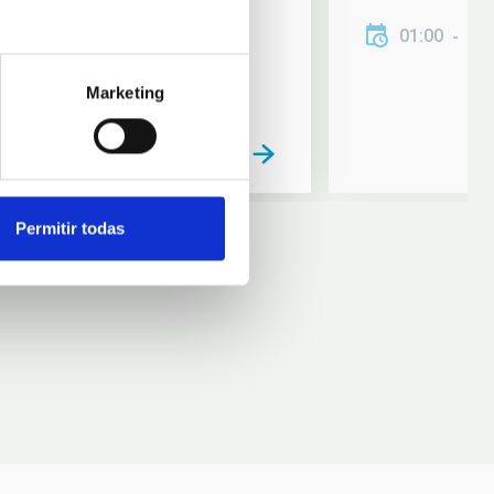
01:00
01
Marketing
Permitir todas