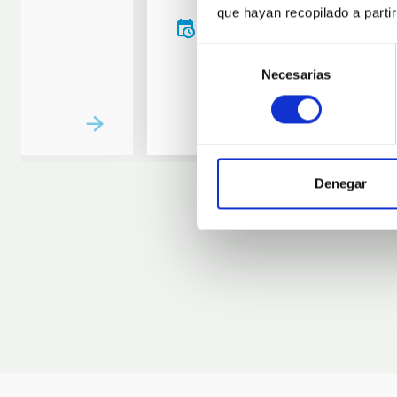
que hayan recopilado a parti
20:00
00:00
Selección
Necesarias
de
consentimiento
Denegar