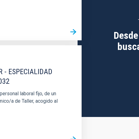
Desde
busca
R - ESPECIALIDAD
032
rsonal laboral fijo, de un
nico/a de Taller, acogido al