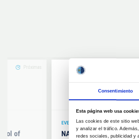
Próximas
08
Consentimiento
6
AUG
26
Esta página web usa cookie
Las cookies de este sitio we
EVENTO ASTRONÓMICO
y analizar el tráfico. Ademá
hool of
NATE en Palencia - Eclip
redes sociales, publicidad y