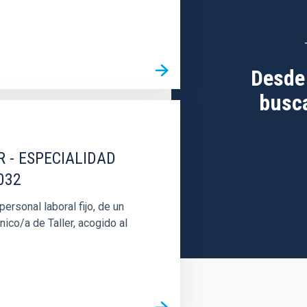
Desde
busca
R - ESPECIALIDAD
032
rsonal laboral fijo, de un
nico/a de Taller, acogido al