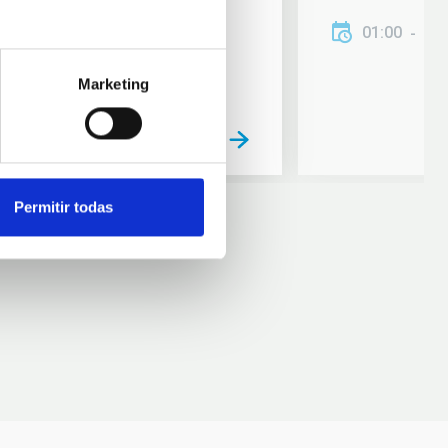
01:00
01
Marketing
Permitir todas