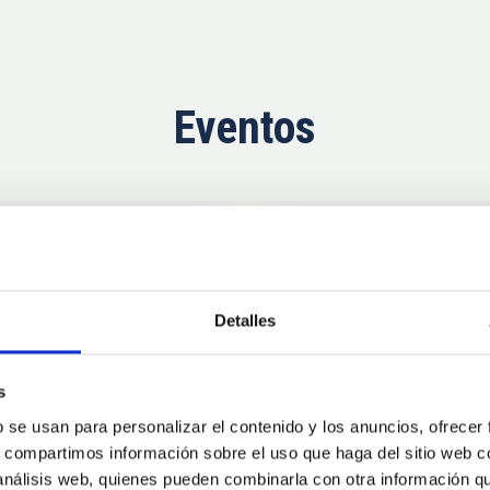
Eventos
Próximas
11
10
Detalles
AUG
26
AUG
2
s
b se usan para personalizar el contenido y los anuncios, ofrecer
CONGRESO
s, compartimos información sobre el uso que haga del sitio web 
se Agosto 2026
Substellar Astrop
 análisis web, quienes pueden combinarla con otra información q