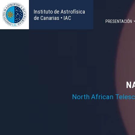
Pasar
al
Instituto de Astrofísica
contenido
de Canarias • IAC
PRESENTACIÓN
principal
Navega
principa
NA
North African Teles