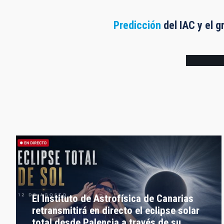
Predicción
del IAC y el g
Frame
El Instituto de Astrofísica de Canarias
retransmitirá en directo el eclipse solar
total desde Palencia a través de su