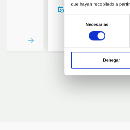
que hayan recopilado a parti
20:00
00:00
Selección
Necesarias
de
consentimiento
Denegar