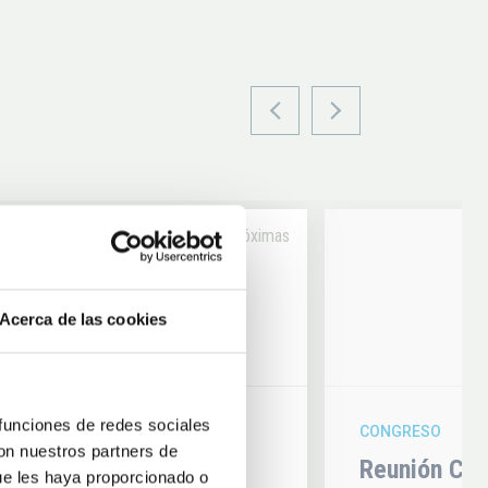
Próximas
14
Acerca de las cookies
6
AUG
26
 funciones de redes sociales
CONGRESO
con nuestros partners de
hysics 2026
Reunión Con
ue les haya proporcionado o