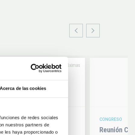
Próximas
14
Acerca de las cookies
6
AUG
26
 funciones de redes sociales
CONGRESO
con nuestros partners de
hysics 2026
Reunión Con
ue les haya proporcionado o