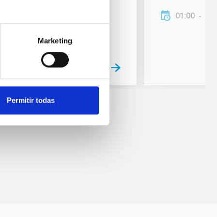
01:00
01
Marketing
Permitir todas