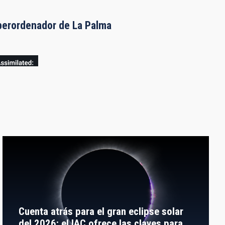
uperordenador de La Palma
Cuenta atrás para el gran eclipse solar
del 2026: el IAC ofrece las claves para