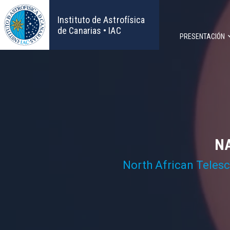
Pasar
al
Instituto de Astrofísica
contenido
de Canarias • IAC
PRESENTACIÓN
principal
Navega
principa
NA
North African Teles