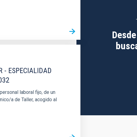
Desde
busca
R - ESPECIALIDAD
032
rsonal laboral fijo, de un
nico/a de Taller, acogido al