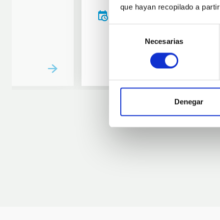
que hayan recopilado a parti
20:00
00:00
Selección
Necesarias
de
consentimiento
Denegar