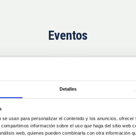
Eventos
Próximas
11
10
Detalles
AUG
26
AUG
2
s
b se usan para personalizar el contenido y los anuncios, ofrecer
CONGRESO
s, compartimos información sobre el uso que haga del sitio web 
se Agosto 2026
Substellar Astrop
 análisis web, quienes pueden combinarla con otra información q