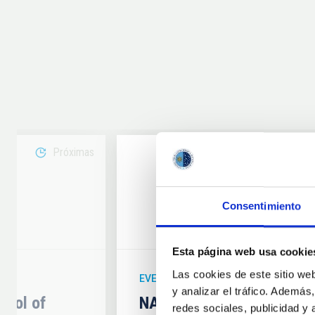
Próximas
08
Consentimiento
6
AUG
26
Esta página web usa cookie
Las cookies de este sitio we
EVENTO ASTRONÓMICO
y analizar el tráfico. Ademá
hool of
NATE en Palencia - Eclip
redes sociales, publicidad y