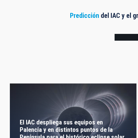
Predicción
del IAC y el g
Frame
El IAC despliega sus equipos en
Palencia y en distintos puntos de la
Península para el histórico eclipse solar