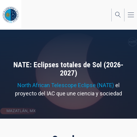
Pasar
al
contenido
principal
NATE: Eclipses totales de Sol (2026-
2027)
North African Telescope Eclipse (NATE)
el
proyecto del IAC que une ciencia y sociedad