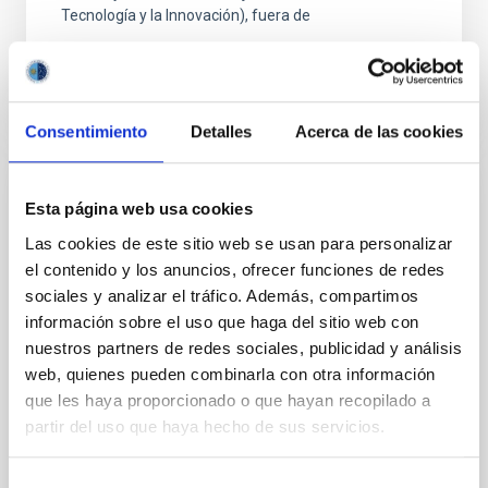
Tecnología y la Innovación), fuera de
Consentimiento
Detalles
Acerca de las cookies
FIJO TURNO LIBRE
Esta página web usa cookies
UN CONTRATO - TÉCNICO/A DE TALLER -
Las cookies de este sitio web se usan para personalizar
ESPECIALIDAD MECÁNICA- FIJO
el contenido y los anuncios, ofrecer funciones de redes
LABORAL - PS-2026-032
sociales y analizar el tráfico. Además, compartimos
información sobre el uso que haga del sitio web con
Se convoca proceso selectivo para el ingreso, como
nuestros partners de redes sociales, publicidad y análisis
personal laboral fijo, de un puesto de trabajo con la
web, quienes pueden combinarla con otra información
categoría profesional de Técnico/a de Taller, acogido
que les haya proporcionado o que hayan recopilado a
al Convenio y que tendrá, entre otras
partir del uso que haya hecho de sus servicios.
Selección