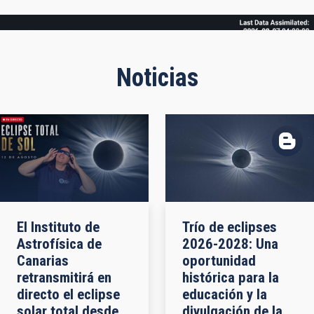
Frame
Noticias
El Instituto de
Trío de eclipses
Astrofísica de
2026-2028: Una
Canarias
oportunidad
retransmitirá en
histórica para la
directo el eclipse
educación y la
solar total desde
divulgación de la