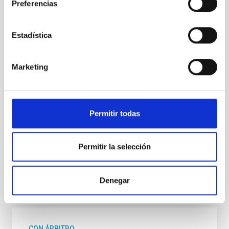
CON ÁRBITRO
Preferencias
Estadística
La Vía Láctea y el Grupo Local (MWLG)
Formación y Evolución de Galaxias (FYEG)
Marketing
Sistema Solar y Sistemas Planetarios (SEYSS)
Proyectos singulares
Telescopios
Investigación y Desarrollo
Permitir todas
Grandes telescopios
Telescopios
Supernovas
Estallidos de rayos gamma
Ondas gravitacionales
Permitir la selección
Denegar
Te puede interesar
CON ÁRBITRO