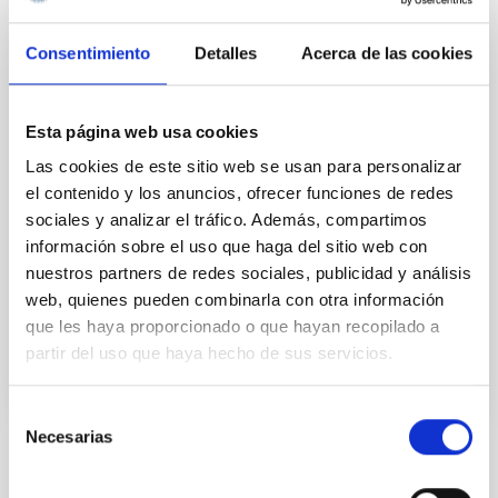
IACTEC Large Telescopes: New Robotic
Consentimiento
Detalles
Acerca de las cookies
Telescope - NRT
El NRT (New Robotic Telescope) es un proyecto para
diseñar y construir en un plazo de cinco años un
Esta página web usa cookies
telescopio de 4 metros que desde el ORM operará en
Las cookies de este sitio web se usan para personalizar
una forma totalmente autónoma y robótica. Esta
el contenido y los anuncios, ofrecer funciones de redes
forma de operación lo convertirá en el telescopio
sociales y analizar el tráfico. Además, compartimos
robótico más grande del mundo.
información sobre el uso que haga del sitio web con
Carlos Manuel
Gutiérrez de La Cruz
nuestros partners de redes sociales, publicidad y análisis
web, quienes pueden combinarla con otra información
En ejecución
que les haya proporcionado o que hayan recopilado a
partir del uso que haya hecho de sus servicios.
Selección
Necesarias
de
consentimiento
TIPO