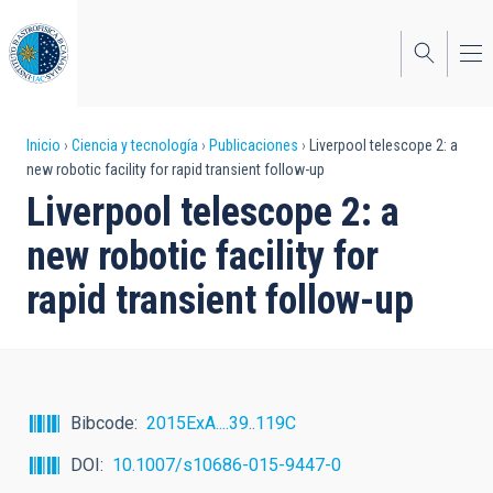
Pasar
al
contenido
principal
Sobrescribir
Inicio
Ciencia y tecnología
Publicaciones
Liverpool telescope 2: a
new robotic facility for rapid transient follow-up
enlaces
Liverpool telescope 2: a
de
new robotic facility for
ayuda
rapid transient follow-up
a
la
navegación
Bibcode
2015ExA....39..119C
DOI
10.1007/s10686-015-9447-0