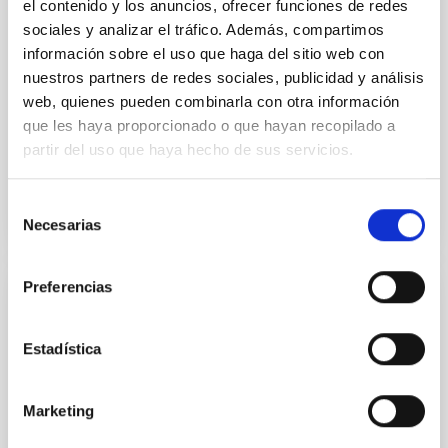
el contenido y los anuncios, ofrecer funciones de redes
realización de todo tipo de medidas ópticas, alineado
sociales y analizar el tráfico. Además, compartimos
e integración de instrumentos, test de prototipos y
caracterización de componentes y sistemas ópticos
información sobre el uso que haga del sitio web con
en general.
nuestros partners de redes sociales, publicidad y análisis
web, quienes pueden combinarla con otra información
José Luís
Rasilla Piñeiro
que les haya proporcionado o que hayan recopilado a
Roberto
López López
partir del uso que haya hecho de sus servicios.
Selección
Necesarias
de
consentimiento
Preferencias
Laboratorio de Recubrimientos Ópticos
El Laboratorio de Recubrimientos Ópticos está
Estadística
dedicado a la producción de depósitos de películas
delgadas sobre superficies ópticas.
Marketing
José Luís
Rasilla Piñeiro