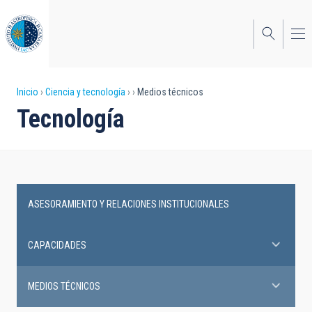
Pasar
al
contenido
principal
Sobrescribir
Inicio
Ciencia y tecnología
Medios técnicos
Tecnología
enlaces
de
ayuda
a
ASESORAMIENTO Y RELACIONES INSTITUCIONALES
la
Main
navegación
navigation
CAPACIDADES
MEDIOS TÉCNICOS