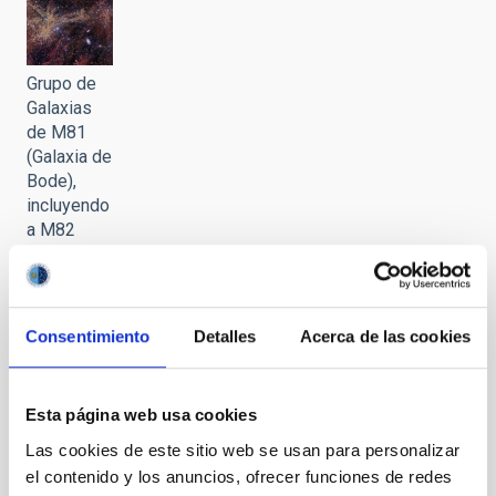
Grupo de
Galaxias
de M81
(Galaxia de
Bode),
incluyendo
a M82
(Galaxia
del
Cigarro)
Consentimiento
Detalles
Acerca de las cookies
Esta página web usa cookies
Inauguración
Las cookies de este sitio web se usan para personalizar
de la
exposición
el contenido y los anuncios, ofrecer funciones de redes