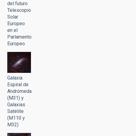
del futuro
Telescopio
Solar
Europeo
en el
Parlamento
Europeo
Galaxia
Espiral de
Andrómeda
(M31) y
Galaxias
Satélite
(M110 y
M32)