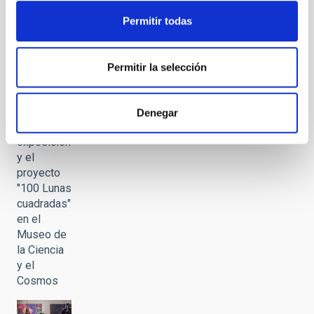
Dumbbell
(M27,
Permitir todas
NGC6853)
Permitir la selección
Presentación
Denegar
de la
exposición
y el
proyecto
"100 Lunas
cuadradas"
en el
Museo de
la Ciencia
y el
Cosmos