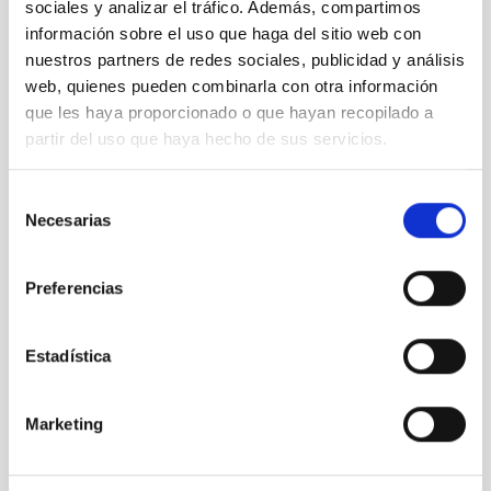
"100 Lunas
sociales y analizar el tráfico. Además, compartimos
cuadradas"
información sobre el uso que haga del sitio web con
en el
nuestros partners de redes sociales, publicidad y análisis
Instituto
web, quienes pueden combinarla con otra información
Cervantes
que les haya proporcionado o que hayan recopilado a
de Tokio
partir del uso que haya hecho de sus servicios.
Selección
Necesarias
de
Logo del
consentimiento
proyecto
Preferencias
"100 Lunas
Cuadradas"
Estadística
Marketing
Nebulosa
Planetaria