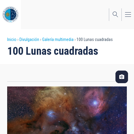
Pasar
al
contenido
principal
Sobrescribir
Inicio
Divulgación
Galería multimedia
100 Lunas cuadradas
100 Lunas cuadradas
enlaces
de
ayuda
a
la
navegación