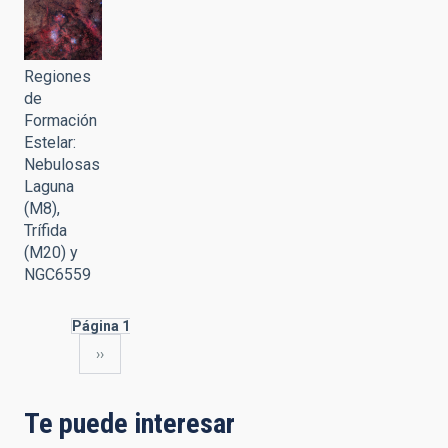
Regiones
de
Formación
Estelar:
Nebulosas
Laguna
(M8),
Trífida
(M20) y
NGC6559
Página 1
Siguiente
››
Paginación
página
Te puede interesar