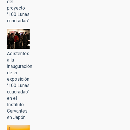
del
proyecto
"100 Lunas
cuadradas"
Asistentes
a la
inauguración
de la
exposición
"100 Lunas
cuadradas"
en el
Instituto
Cervantes
en Japón