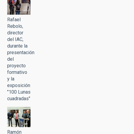
Rafael
Rebolo,
director
del IAC,
durante la
presentación
del
proyecto
formativo
y la
exposición
"100 Lunas
cuadradas"
Ramón