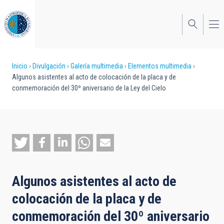
Pasar
al
contenido
principal
Sobrescribir
Inicio
Divulgación
Galería multimedia
Elementos multimedia
Algunos asistentes al acto de colocación de la placa y de
enlaces
conmemoración del 30º aniversario de la Ley del Cielo
de
ayuda
a
la
navegación
Algunos asistentes al acto de
colocación de la placa y de
conmemoración del 30º aniversario