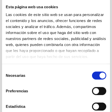
Esta página web usa cookies
Las cookies de este sitio web se usan para personalizar
el contenido y los anuncios, ofrecer funciones de redes
sociales y analizar el tráfico. Además, compartimos
Ondas magnéticas en una mancha solar
información sobre el uso que haga del sitio web con
nuestros partners de redes sociales, publicidad y análisis
web, quienes pueden combinarla con otra información
que les haya proporcionado o que hayan recopilado a
partir del uso que haya hecho de sus servicios.
Selección
Necesarias
de
Algunos asistentes al acto de colocación de la placa
consentimiento
y de conmemoración del 30º aniversario de la Ley del
Cielo
Preferencias
Estadística