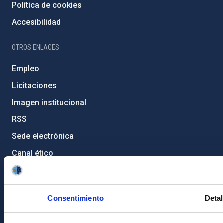
Política de cookies
Accesibilidad
OTROS ENLACES
Empleo
Licitaciones
Imagen institucional
RSS
Sede electrónica
Canal ético
Condolencias Francisco Sánchez
PostFooter > Newsletter link
Consentimiento
Detal