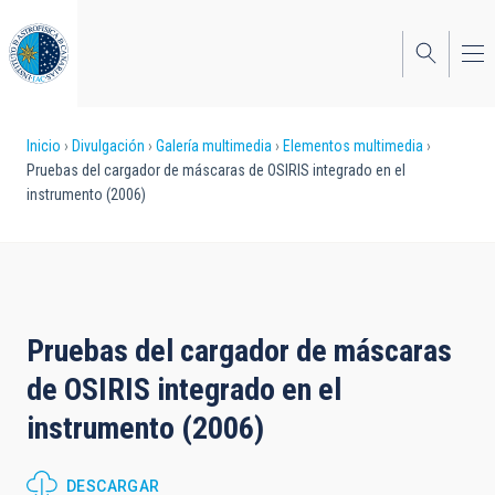
Pasar
al
contenido
principal
Sobrescribir
Inicio
Divulgación
Galería multimedia
Elementos multimedia
Pruebas del cargador de máscaras de OSIRIS integrado en el
enlaces
instrumento (2006)
de
ayuda
a
la
Pruebas del cargador de máscaras
navegación
de OSIRIS integrado en el
instrumento (2006)
DESCARGAR