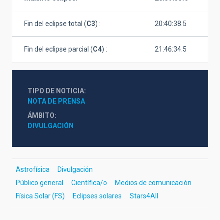
Fin del eclipse total (
C3
) :
20:40:38.5
Fin del eclipse parcial (
C4
) :
21:46:34.5
TIPO DE NOTICIA
NOTA DE PRENSA
ÁMBITO
DIVULGACIÓN
Astrofísica
Divulgación
Público general
Científica/o
Medios de comunicación
Física Solar (FS)
Eclipses solares
Stars4All