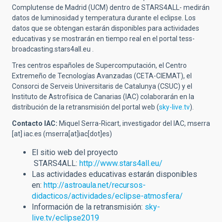
Complutense de Madrid (UCM) dentro de STARS4ALL- medirán
datos de luminosidad y temperatura durante el eclipse. Los
datos que se obtengan estarán disponibles para actividades
educativas y se mostrarán en tiempo real en el portal tess-
broadcasting.stars4all.eu .
Tres centros españoles de Supercomputación, el Centro
Extremeño de Tecnologías Avanzadas (CETA-CIEMAT), el
Consorci de Serveis Universitaris de Catalunya (CSUC) y el
Instituto de Astrofísica de Canarias (IAC) colaborarán en la
distribución de la retransmisión del portal web (
sky-live.tv
).
Contacto IAC:
Miquel Serra-Ricart, investigador del IAC,
mserra
[at]
iac.es
(mserra[at]iac[dot]es)
El sitio web del proyecto
STARS4ALL:
http://www.stars4all.eu/
Las actividades educativas estarán disponibles
en:
http://astroaula.net/recursos-
didacticos/actividades/eclipse-atmosfera/
Información de la retransmisión:
sky-
live.tv/eclipse2019