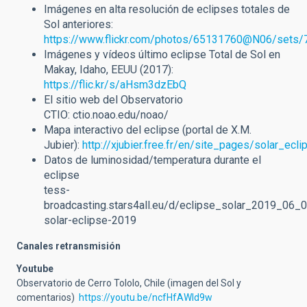
Imágenes en alta resolución de eclipses totales de
Sol anteriores:
https://www.flickr.com/photos/65131760@N06/sets
Imágenes y vídeos último eclipse Total de Sol en
Makay, Idaho, EEUU (2017):
https://flic.kr/s/aHsm3dzEbQ
El sitio web del Observatorio
CTIO: ctio.noao.edu/noao/
Mapa interactivo del eclipse (portal de X.M.
Jubier):
http://xjubier.free.fr/en/site_pages/solar_e
Datos de luminosidad/temperatura durante el
eclipse
tess-
broadcasting.stars4all.eu/d/eclipse_solar_2019_06_0
solar-eclipse-2019
Canales retransmisión
Youtube
Observatorio de Cerro Tololo, Chile (imagen del Sol y
comentarios)
https://youtu.be/ncfHfAWId9w