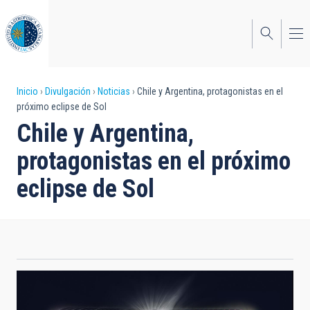
Pasar
al
contenido
principal
Sobrescribir
Inicio
Divulgación
Noticias
Chile y Argentina, protagonistas en el
próximo eclipse de Sol
enlaces
Chile y Argentina,
de
protagonistas en el próximo
ayuda
eclipse de Sol
a
la
navegación