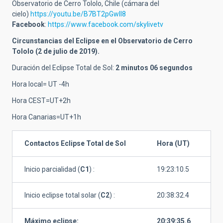
Observatorio de Cerro Tololo, Chile (cámara del
cielo)
https://youtu.be/B7BT2pGwll8
Facebook
:
https://www.facebook.com/skylivetv
Circunstancias del Eclipse en el Observatorio de Cerro
Tololo
(2 de julio de 2019).
Duración del Eclipse Total de Sol:
2 minutos 06 segundos
Hora local= UT -4h
Hora CEST=UT+2h
Hora Canarias=UT+1h
Contactos Eclipse Total de Sol
Hora (UT)
Inicio parcialidad (
C1
) :
19:23:10.5
Inicio eclipse total solar (
C2
) :
20:38:32.4
Máximo eclipse:
20:39:35.6