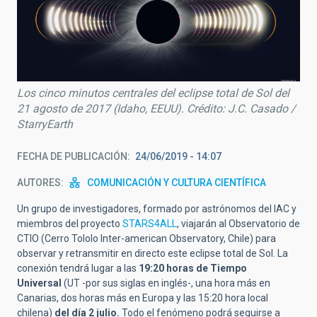
Los cinco minutos centrales del eclipse total de Sol del
21 agosto de 2017 (Idaho, EEUU). Crédito: J.C. Casado /
StarryEarth
FECHA DE PUBLICACIÓN
24/06/2019 - 14:07
AUTORES
COMUNICACIÓN Y CULTURA CIENTÍFICA
Un grupo de investigadores, formado por astrónomos del IAC y
miembros del proyecto
STARS4ALL
, viajarán al Observatorio de
CTIO (Cerro Tololo Inter-american Observatory, Chile) para
observar y retransmitir en directo este eclipse total de Sol. La
conexión tendrá lugar a las
19:20
horas de Tiempo
Universal
(UT -por sus siglas en inglés-, una hora más en
Canarias, dos horas más en Europa y las 15:20 hora local
chilena)
del día 2 julio.
Todo el fenómeno podrá seguirse a