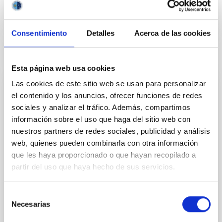
Consentimiento
Detalles
Acerca de las cookies
Noticias relacionadas
Esta página web usa cookies
Las cookies de este sitio web se usan para personalizar
NOTA DE PRENSA
el contenido y los anuncios, ofrecer funciones de redes
El IAC avanza en su compromiso con la
sociales y analizar el tráfico. Además, compartimos
Igualdad
información sobre el uso que haga del sitio web con
nuestros partners de redes sociales, publicidad y análisis
El Instituto de Astrofísica de Canarias (IAC)
web, quienes pueden combinarla con otra información
conmemora el Día Internacional de la Mujer
que les haya proporcionado o que hayan recopilado a
reivindicando la labor de sus trabajadoras y haciendo
partir del uso que haya hecho de sus servicios.
balance del estado de la igualdad de género en el
centro. El IAC inició sus actividades en materia de
igualdad de género en 2008, cuando se constituyó
Selección
una Comisión de Igualdad con el objetivo de detectar
Necesarias
de
las medidas y acciones necesarias para integrar
consentimiento
activamente el principio de igualdad efectiva entre