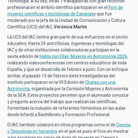
Tecnología. A su vez, otras 7 trabajadoras con gran recorrido
profesional en el ámbito científico participaron en el
Foro de
mujeres cient
í
ficas y tecnólogas de Canarias
y que fue
moderado por la jefa de la Unidad de Comunicación y Cultura
Científica (UC3) del IAC,
Verónica Martín
.
La UC3 del IAC centra gran parte de sus esfuerzos en el sector
educativo. Hasta 24 astrofísicas, ingenieras y tecnólogas del
IAC y de otras instituciones colaboradoras participan en la
sexta edición de
Habla con Ellas: Mujeres en Astronom
í
a 2024
,
realizando videoconferencias con centros educativos de toda
España, y que se desarrolla de febrero a junio. Con un enfoque
similar, el pasado 15 de febrero siete investigadoras del
instituto participaron en la VII Edición de
Chatea con una
Astr
ó
noma
, organizada por la Comisión Mujeres y Astronomía
de la SEA. Estos proyectos permiten que el alumnado conozca
y pregunte acerca del trabajo que realizan las científicas,
fomentado la inclusión de referentes femeninos en las aulas
desde Infantil a Bachillerato y Formación Profesional.
El IAC también colaboró en otros programas como el de
Ciencia
y Tecnolog
í
a en femenino
en el que se puso el foco en mostrar
a los escolares los casos de éxito de mujeres en Ciencia y