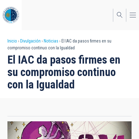
Pasar
al
contenido
principal
Sobrescribir
Inicio
Divulgación
Noticias
El IAC da pasos firmes en su
compromiso continuo con la Igualdad
enlaces
El IAC da pasos firmes en
de
su compromiso continuo
ayuda
con la Igualdad
a
la
navegación