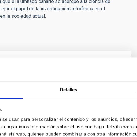
ra que el alumnado canario se acerque a la ciencia de
jor el papel de la investigación astrofísica en el
en la sociedad actual.
to de Astrofísica de Canarias en Tenerife
puertas a las visitas escolares
e Astrofísica de Canarias (IAC) continúa su labor
Detalles
ivulgativa con la apertura de sus puertas en sus sedes
 grupos escolares, en función de sus edades y niveles
s
on actividades que muestran de la mano de personal
 conceptos de Astrofísica y cómo se trabaja en este
b se usan para personalizar el contenido y los anuncios, ofrecer
estigación que tiene como objeto desentrañar los
s, compartimos información sobre el uso que haga del sitio web 
 Universo. Así, el alumnado de centros escolares de
 análisis web, quienes pueden combinarla con otra información q