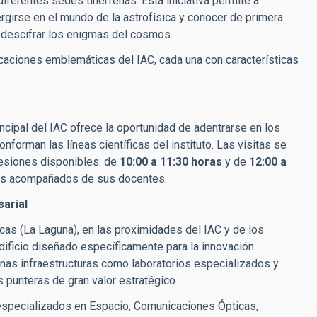
ferentes sedes tinerfeñas. Esta iniciativa permite a
girse en el mundo de la astrofísica y conocer de primera
a descifrar los enigmas del cosmos.
caciones emblemáticas del IAC, cada una con características
incipal del IAC ofrece la oportunidad de adentrarse en los
forman las líneas científicas del instituto. Las visitas se
sesiones disponibles: de
10:00 a 11:30 horas
y de
12:00 a
tes acompañados de sus docentes.
arial
cas (La Laguna), en las proximidades del IAC y de los
dificio diseñado específicamente para la innovación
as infraestructuras como laboratorios especializados y
s punteras de gran valor estratégico.
 especializados en Espacio, Comunicaciones Ópticas,