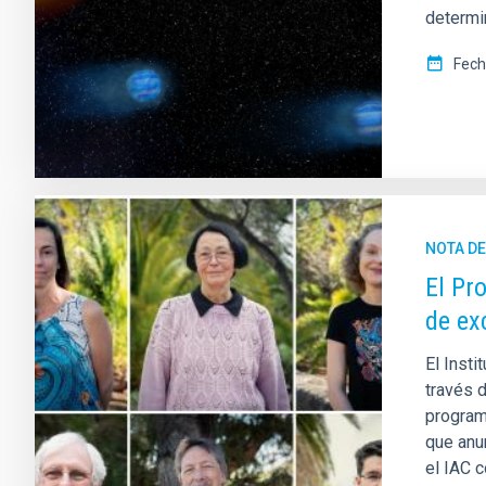
determi
Fech
NOTA D
El Pr
de ex
El Insti
través 
program
que anu
el IAC c