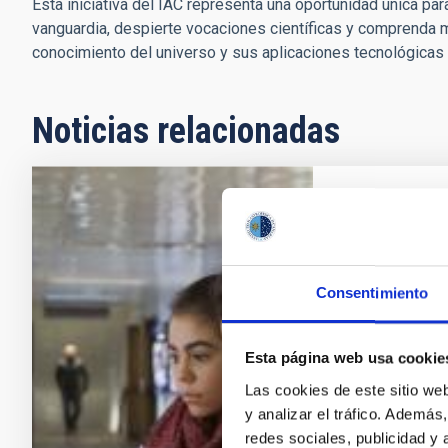
Esta iniciativa del IAC representa una oportunidad única pa
vanguardia, despierte vocaciones científicas y comprenda me
conocimiento del universo y sus aplicaciones tecnológicas 
Noticias relacionadas
El Institu
abre sus 
El Instituto d
Consentimiento
educativa y d
de Tenerife a
Esta página web usa cookie
educativos, c
especializado
Las cookies de este sitio we
centro de inv
y analizar el tráfico. Ademá
misterios del
redes sociales, publicidad y