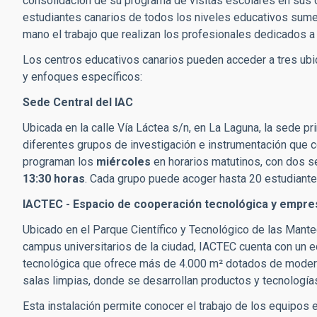
consolidación de su programa de visitas escolares en sus di
estudiantes canarios de todos los niveles educativos sumer
mano el trabajo que realizan los profesionales dedicados 
Los centros educativos canarios pueden acceder a tres ubi
y enfoques específicos:
Sede Central del IAC
Ubicada en la calle Vía Láctea s/n, en La Laguna, la sede pr
diferentes grupos de investigación e instrumentación que con
programan los
miércoles
en horarios matutinos, con dos 
13:30 horas
. Cada grupo puede acoger hasta 20 estudian
IACTEC - E
spacio de cooperación tecnológica y empres
Ubicado en el Parque Científico y Tecnológico de las Mante
campus universitarios de la ciudad, IACTEC cuenta con un e
tecnológica que ofrece más de 4.000
m²
dotados de modern
salas limpias, donde se desarrollan productos y tecnología
Esta instalación permite conocer el trabajo de los equipos