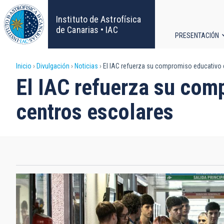
Pasar
al
Instituto de Astrofísica
contenido
de Canarias • IAC
PRESENTACIÓN
principal
Navega
Sobrescribir
Inicio
Divulgación
Noticias
El IAC refuerza su compromiso educativo c
principa
El IAC refuerza su com
enlaces
centros escolares
de
ayuda
a
la
navegación