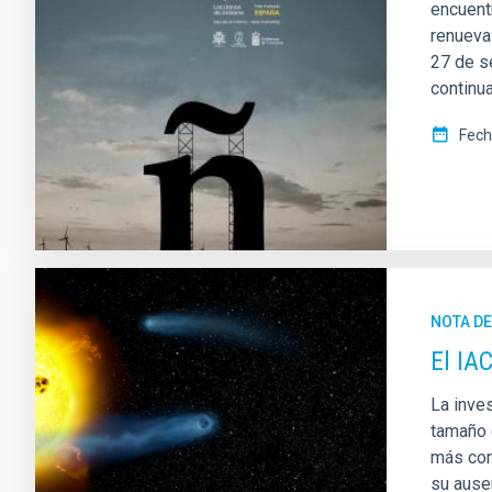
encuentr
renueva
27 de s
continua
Fech
NOTA D
El IA
La inves
tamaño c
más com
su ause