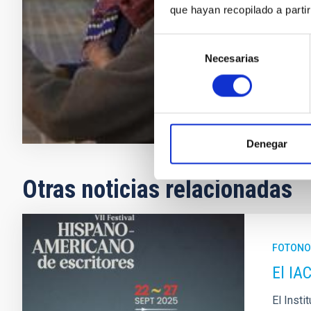
Canarias tiene
que hayan recopilado a parti
Tenerife. Ade
Laguna
Selección
Necesarias
de
Fecha de p
consentimiento
Denegar
Otras noticias relacionadas
FOTONO
El IA
El Insti