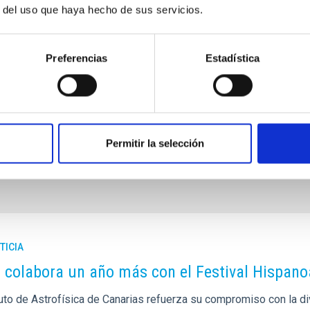
 la opción de visitar el Observatorio del Teide, en
r del uso que haya hecho de sus servicios.
más, pueden visitar tanto la sede central del IAC en La
Preferencias
Estadística
ublicación
13/11/2024 - 09:45
Permitir la selección
TICIA
C colabora un año más con el Festival Hispan
tuto de Astrofísica de Canarias refuerza su compromiso con la divu