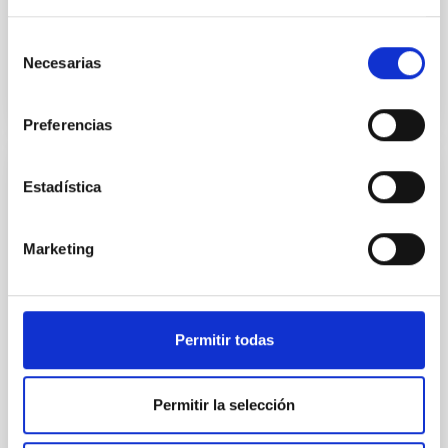
Fecha de publicación
06/05/2021
Selección
Necesarias
de
consentimiento
Preferencias
NOTA DE PRENSA
Estadística
Oscuridad natural para conservar los
ecosistemas nocturnos
Marketing
Tras varios meses de espera, este verano ha
comenzado el despliegue de las primeras redes de
fotómetros del proyecto EELabs, que lidera el
Permitir todas
Instituto de Astrofísica de Canarias (IAC). Tenerife y
La Palma han recibido ya los primeros medidores de
la oscuridad del cielo nocturno y, en Gran Canaria, se
Permitir la selección
han iniciado las labores de selección de los
emplazamientos en los que se instalarán estos