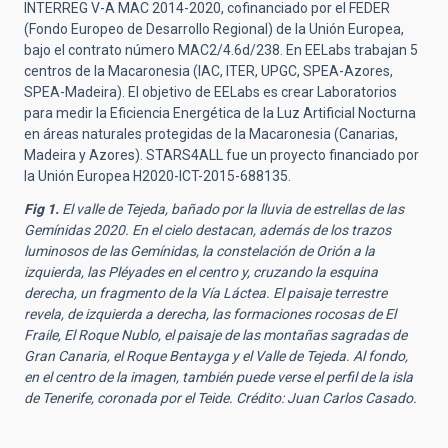
INTERREG V-A MAC 2014-2020, cofinanciado por el FEDER
(Fondo Europeo de Desarrollo Regional) de la Unión Europea,
bajo el contrato número MAC2/4.6d/238. En EELabs trabajan 5
centros de la Macaronesia (IAC, ITER, UPGC, SPEA-Azores,
SPEA-Madeira). El objetivo de EELabs es crear Laboratorios
para medir la Eficiencia Energética de la Luz Artificial Nocturna
en áreas naturales protegidas de la Macaronesia (Canarias,
Madeira y Azores). STARS4ALL fue un proyecto financiado por
la Unión Europea H2020-ICT-2015-688135.
Fig 1.
El valle de Tejeda, bañado por la lluvia de estrellas de las
Gemínidas 2020. En el cielo destacan, además de los trazos
luminosos de las Gemínidas, la constelación de Orión a la
izquierda, las Pléyades en el centro y, cruzando la esquina
derecha, un fragmento de la Vía Láctea. El paisaje terrestre
revela, de izquierda a derecha, las formaciones rocosas de El
Fraile, El Roque Nublo, el paisaje de las montañas sagradas de
Gran Canaria, el Roque Bentayga y el Valle de Tejeda. Al fondo,
en el centro de la imagen, también puede verse el perfil de la isla
de Tenerife, coronada por el Teide. Crédito: Juan Carlos Casado.