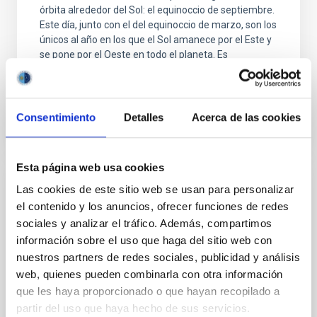
órbita alrededor del Sol: el equinoccio de septiembre.
Este día, junto con el del equinoccio de marzo, son los
únicos al año en los que el Sol amanece por el Este y
se pone por el Oeste en todo el planeta. Es
Fecha de publicación
18/09/2020
Consentimiento
Detalles
Acerca de las cookies
Esta página web usa cookies
Las cookies de este sitio web se usan para personalizar
NOTA DE PRENSA
el contenido y los anuncios, ofrecer funciones de redes
El brillo natural de la noche
sociales y analizar el tráfico. Además, compartimos
Un reciente estudio analiza datos recogidos en 44 de
información sobre el uso que haga del sitio web con
los lugares más oscuros del planeta, incluidos los
nuestros partners de redes sociales, publicidad y análisis
Observatorios de Canarias, para desarrollar el primer
web, quienes pueden combinarla con otra información
método de referencia completo para medir el brillo
que les haya proporcionado o que hayan recopilado a
del cielo nocturno natural con fotómetros de bajo
partir del uso que haya hecho de sus servicios.
coste.