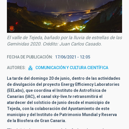
El valle de Tejeda, bañado por la lluvia de estrellas de las
Gemínidas 2020. Crédito: Juan Carlos Casado.
FECHA DE PUBLICACIÓN
17/06/2021 - 12:05
AUTORES
COMUNICACIÓN Y CULTURA CIENTÍFICA
La tarde del domingo 20 de junio, dentro de las actividades
de divulgación del proyecto Energy Efficiency Laboratories
(EELabs), que coordina el Instituto de Astrofísica de
Canarias (IAC), el canal sky-live.tv retransmitirá el
atardecer del solsticio de junio desde el municipio de
Tejeda, con la colaboración del Ayuntamiento de este
municipio y del Instituto de Patrimonio Mundial y Reserva
de la Biosfera de Gran Canaria.