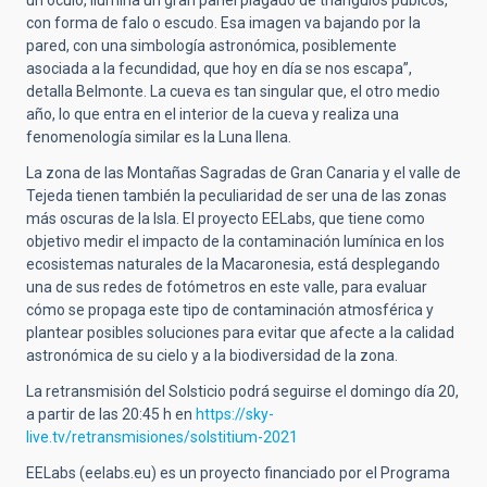
un óculo, ilumina un gran panel plagado de triángulos púbicos,
con forma de falo o escudo. Esa imagen va bajando por la
pared, con una simbología astronómica, posiblemente
asociada a la fecundidad, que hoy en día se nos escapa”,
detalla Belmonte. La cueva es tan singular que, el otro medio
año, lo que entra en el interior de la cueva y realiza una
fenomenología similar es la Luna llena.
La zona de las Montañas Sagradas de Gran Canaria y el valle de
Tejeda tienen también la peculiaridad de ser una de las zonas
más oscuras de la Isla. El proyecto EELabs, que tiene como
objetivo medir el impacto de la contaminación lumínica en los
ecosistemas naturales de la Macaronesia, está desplegando
una de sus redes de fotómetros en este valle, para evaluar
cómo se propaga este tipo de contaminación atmosférica y
plantear posibles soluciones para evitar que afecte a la calidad
astronómica de su cielo y a la biodiversidad de la zona.
La retransmisión del Solsticio podrá seguirse el domingo día 20,
a partir de las 20:45 h en
https://sky-
live.tv/retransmisiones/solstitium-2021
EELabs (eelabs.eu) es un proyecto financiado por el Programa