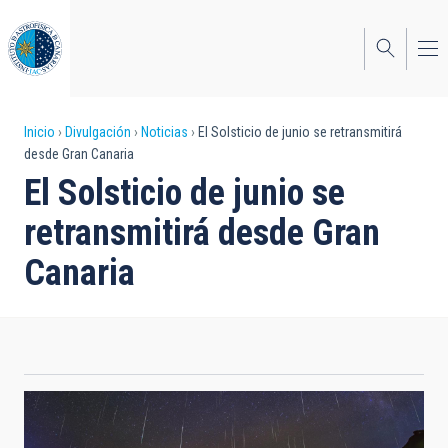
Pasar
al
contenido
principal
Sobrescribir
Inicio
Divulgación
Noticias
El Solsticio de junio se retransmitirá
desde Gran Canaria
enlaces
El Solsticio de junio se
de
retransmitirá desde Gran
ayuda
Canaria
a
la
navegación