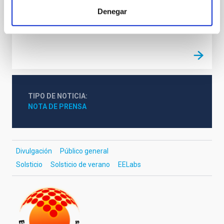
pequeños dispositivos.
Denegar
Fecha de publicación
15/09/2020
TIPO DE NOTICIA
NOTA DE PRENSA
Divulgación
Público general
Solsticio
Solsticio de verano
EELabs