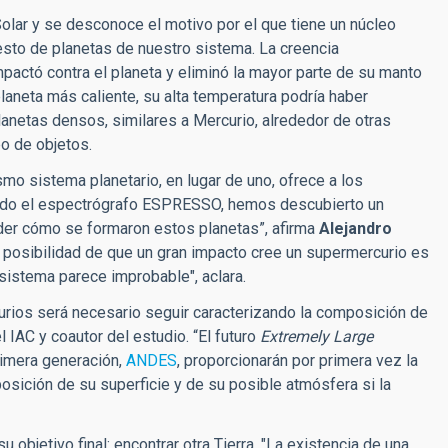
lar y se desconoce el motivo por el que tiene un núcleo
resto de planetas de nuestro sistema.
La creencia
actó contra el planeta y eliminó la mayor parte de su manto
planeta más caliente, su alta temperatura podría haber
anetas densos, similares a Mercurio, alrededor de otras
po de objetos.
o sistema planetario, en lugar de uno, ofrece a los
izando el espectrógrafo ESPRESSO, hemos descubierto un
der cómo se formaron estos planetas”, afirma
Alejandro
 posibilidad de que un gran impacto cree un supermercurio es
istema parece improbable", aclara.
ios será necesario seguir caracterizando la composición de
l IAC y coautor del estudio. “El futuro
Extremely Large
rimera generación,
ANDES
, proporcionarán por primera vez la
osición de su superficie y de su posible atmósfera si la
objetivo final: encontrar otra Tierra. "La existencia de una