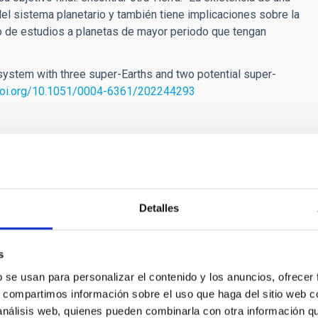
el sistema planetario y también tiene implicaciones sobre la
ipo de estudios a planetas de mayor periodo que tengan
y system with three super-Earths and two potential super-
/doi.org/10.1051/0004-6361/202244293
ay[dot]gonzalez[at]iac[dot]es)
]es)
Detalles
s
as y Astrobiología
b se usan para personalizar el contenido y los anuncios, ofrecer
s, compartimos información sobre el uso que haga del sitio web 
e vida en el Universo se ha visto impulsada por los
 análisis web, quienes pueden combinarla con otra información q