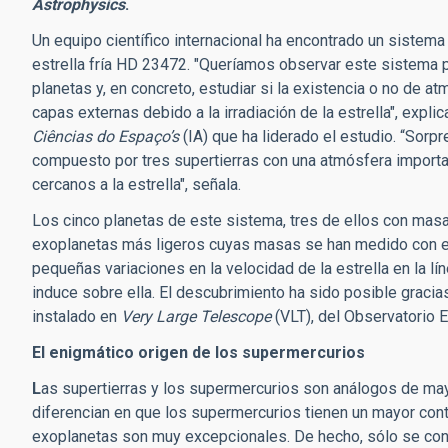
Astrophysics
.
Un equipo científico internacional ha encontrado un sistema
estrella fría HD 23472. "
Queríamos observar este sistema p
planetas y, en concreto, estudiar si la existencia o no de a
capas externas debido a la irradiación de la estrella", expli
Ciências do Espaço’s
(IA) que ha liderado el estudio. “So
compuesto por tres supertierras con una atmósfera importa
cercanos a la estrella", señala.
Los cinco planetas de este sistema, tres de ellos con masas 
exoplanetas más ligeros cuyas masas se han medido con el 
pequeñas variaciones
en la velocidad de la estrella en la l
induce sobre ella. El descubrimiento ha sido posible gracia
instalado en
Very Large Telescope
(VLT), del Observatorio E
El enigmático origen de los supermercurios
L
as supertierras y los supermercurios son análogos de ma
diferencian en que los supermercurios tienen un mayor cont
exoplanetas son muy excepcionales. De hecho, sólo se con