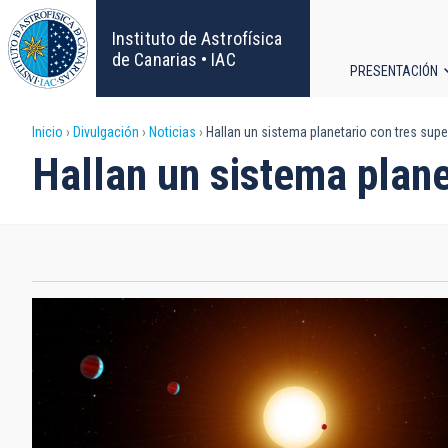
Pasar
al
Instituto de Astrofísica
contenido
de Canarias • IAC
PRESENTACIÓN
principal
Navega
Sobrescribir
Inicio
Divulgación
Noticias
Hallan un sistema planetario con tres supe
principa
Hallan un sistema plane
enlaces
de
ayuda
a
la
navegación