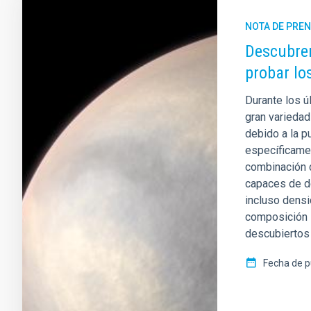
NOTA DE PRE
Descubren
probar lo
Durante los ú
gran variedad
debido a la 
específicame
combinación d
capaces de d
incluso densi
composición i
descubiertos 
Fecha de p