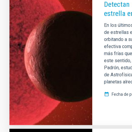
Detectan 
estrella 
En los último
de estrellas 
orbitando a s
efectiva com
más frías que
este sentido,
Padrón, estud
de Astrofísic
planetas alre
Fecha de p