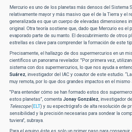
Mercurio es uno de los planetas más densos del Sistema So
relativamente mayor y más masivo que el de la Tierra y el 
generalizada es que un cuerpo de elevadas dimensiones imp
original. Otra teoría sostiene que, dado que Mercurio es el 
evaporado parte de su manto. El descubrimiento de otros pl
estrellas es clave para comprender la formación de este ti
Precisamente, el hallazgo de dos supermercurios en un mism
científicos un panorama revelador. "Por primera vez, util
sistema con dos supermercurios, lo que nos ayuda a enten
Suárez
, investigador del IAC y coautor de este estudio. “
La
muy remota, por lo que dos grandes impactos en el mismo s
"Para entender cómo se han formado estos dos supermercur
estos planetas”, comenta
Jonay González
, investigador de
Telescope
(
ELT
) y su espectrógrafo de alta resolución de p
sensibilidad y la precisión necesarias para sondear la comp
tuviera", subraya.
Para el equipo éste es solo un primer paso para conseguir su 