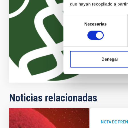
recientes des
que hayan recopilado a parti
(los llamados
más activos d
Selección
los descubri
Necesarias
de
exoplanetas 
consentimiento
Enric
Pallé
En ejecuci
Denegar
Noticias relacionadas
NOTA DE PRE