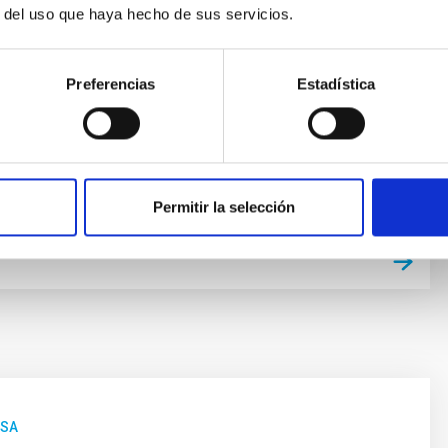
cubrimientos de planetas alrededor de otras estrellas
r del uso que haya hecho de sus servicios.
 exoplanetas), convirtiéndose en uno de los campos
entro de la Astrofísica moderna. En los últimos años
mientos cada vez más numerosos de nuevos
Preferencias
Estadística
y los últimos avances
 Bago
ón
Permitir la selección
NSA