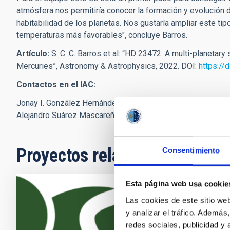
atmósfera nos permitiría conocer la formación y evolución d
habitabilidad de los planetas. Nos gustaría ampliar este t
temperaturas más favorables", concluye Barros.
Artículo:
S. C. C. Barros et al: “HD 23472: A multi-planetar
Mercuries”, Astronomy & Astrophysics, 2022. DOI:
https:/
Contactos en el IAC:
Jonay I. González Hernández,
jonay.gonzalez
[at]
iac.es
(jon
Alejandro Suárez Mascareño,
asm
[at]
iac.es
(asm[at]iac[dot
Proyectos relacionados
Consentimiento
Esta página web usa cookie
Exoplanet
Las cookies de este sitio we
y analizar el tráfico. Ademá
La búsqueda d
redes sociales, publicidad y