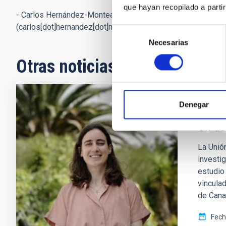
que hayan recopilado a parti
- Carlos Herná
ndez-Monteagudo:
carlos.hernandez.montea
(carlos[dot]hernandez[dot]monteagudo[at]iac[dot]es)
Selección
Necesarias
de
consentimiento
Otras noticias relacionadas
Denegar
NOTA D
Un as
La Unió
investig
estudio 
vinculad
de Cana
Fech