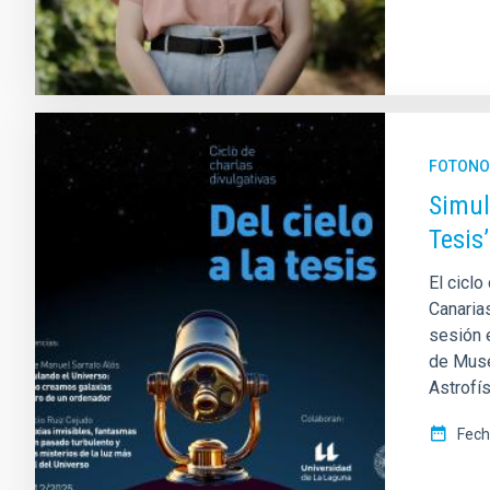
FOTONO
Simul
Tesis’
El ciclo
Canarias
sesión 
de Muse
Astrofí
Fech