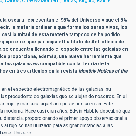
 Carlos; Chaves-Montero, Jonas; Angulo, Raul E.
rgía oscura representan el 95% del Universo y que el 5%
ecir, la materia ordinaria que forma los seres vivos, los
 casi la mitad de esta materia tampoco se ha podido
quipo en el que participa el Instituto de Astrofísica de
 se encuentra llenando el espacio entre las galaxias en
nica
proporciona,
además, una nueva herramienta que
r las galaxias es compatible con la Teoría de la
hoy en tres artículos en la revista
Monthly Notices of the
s en el espectro electromagn
é
tico de las galaxias, su
 luz procedente de galaxias que se alejan de nosotros. En el
ás rojo, y más azul aquellas que se nos acercan. Este
gía moderna. Hace casi cien años, Edwin Hubble descubrió que
u distancia, proporcionando el primer apoyo observacional a
al rojo se han utilizado para asignar distancias a las
 en el Universo.