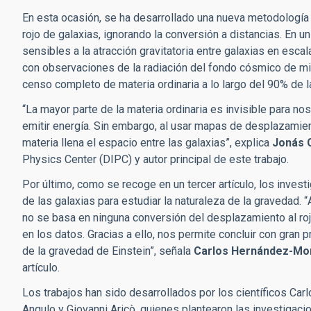
En esta ocasión,
se
ha desarrollado una nueva metodología 
rojo de galaxias, ignorando la conversión a distancias. En 
sensibles a la atracción gravitatoria entre galaxias en es
con observaciones de la radiación del fondo cósmico de mic
censo completo de materia ordinaria a lo largo del 90% de l
“
La mayor parte de la materia ordinaria es invisible para n
emitir energía. Sin embargo, al usar mapas de desplazamien
materia llena el espacio entre las galaxias”
, explica
Joná
s 
Physics Center (DIPC) y autor principal de este trabajo.
Por último, como se recoge en un tercer artículo, los inves
de las galaxias para estudiar la naturaleza de la gravedad.
“
no se basa en ninguna conversión del desplazamiento al roj
en los datos. Gracias a ello, nos permite concluir con gran
de la gravedad de Einstein”, señala
Carlos Herná
ndez-Mo
art
í
culo.
Los trabajos han sido desarrollados por los científicos 
Angulo y Giovanni Aricò, quienes plantearon las investigaci