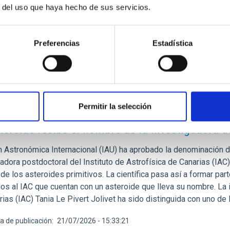
r del uso que haya hecho de sus servicios.
gudo
[at]
iac.es
Preferencias
Estadística
Permitir la selección
E PRENSA
teroide recibe el nombre de la investigadora de
n Astronómica Internacional (IAU) ha aprobado la denominación de
adora postdoctoral del Instituto de Astrofísica de Canarias (IAC)
de los asteroides primitivos. La científica pasa así a formar pa
os al IAC que cuentan con un asteroide que lleva su nombre. La i
rias (IAC) Tania Le Pivert Jolivet ha sido distinguida con uno d
a de publicación
21/07/2026 - 15:33:21