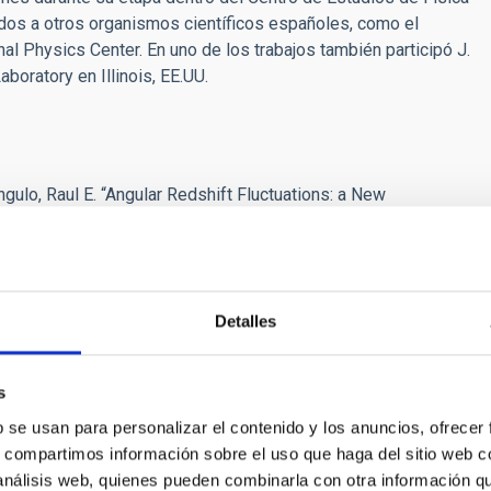
dos a otros organismos científicos españoles, como el
nal Physics Center. En uno de los trabajos también participó J.
boratory en Illinois, EE.UU.
lo, Raul E. “Angular Redshift Fluctuations: a New
vard.edu/abs/2019arXiv191112056H/abstract
lo, Raul E.; Emberson, J. D. “Measuring the evolution of
-Zel'dovich effect”.
MNRAS
:
bstract
Detalles
lo, Raúl E.; Ariccò, Giovanni. “Tomographic Constraints on
verse”, MNRAS:
s
bstract
b se usan para personalizar el contenido y los anuncios, ofrecer
s, compartimos información sobre el uso que haga del sitio web 
 análisis web, quienes pueden combinarla con otra información q