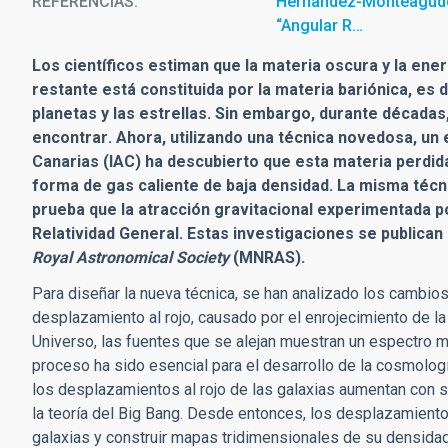
REFERENCIAS
Hernandez-Monteagudo,
“Angular R…
Los científicos estiman que la materia oscura y la ene
restante está constituida por la materia bariónica, es d
planetas y las estrellas. Sin embargo, durante d
é
cadas,
encontrar
.
Ahora, utilizando una t
é
cnica novedosa, un e
Canarias (IAC) ha descubierto que esta materia perdida
forma de gas caliente de baja densidad. La misma téc
prueba que la atracción gravitacional experimentada po
Relatividad General. Estas investigaciones se publican 
Royal Astronomical Society
(MNRAS).
Para diseñar la nueva técnica, se han analizado los cambio
desplazamiento al rojo, causado por el enrojecimiento de la
Universo, las fuentes que se alejan muestran un espectro m
proceso ha sido esencial para el desarrollo de la cosmolo
los desplazamientos al rojo de las galaxias aumentan con s
la teoría del Big Bang. Desde entonces, los desplazamientos 
galaxias y construir mapas tridimensionales de su densidad