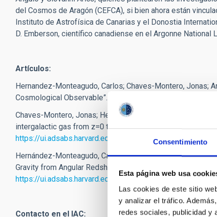
del Cosmos de Aragón (CEFCA), si bien ahora están vincula
Instituto de Astrofísica de Canarias y el Donostia Internatio
D. Emberson, científico canadiense en el Argonne National La
Art
ículos:
Hernandez-Monteagudo, Carlos; Chaves-Montero, Jonas; Angu
Cosmological Observable”.
MNRAS
:
https://ui.adsabs.har
Chaves-Montero, Jonas; Hernandez-Monteagudo, Carlos; Angu
intergalactic gas from z=0 to 5 using the kinematic Sunyaev
https://ui.adsabs.harvard.edu/abs/2019arXiv191110690C/a
Consentimiento
Hernández-Monteagudo, Carlos; Chaves-Montero, Jonás; Angu
Gravity from Angular Redshift Fluctuations in the Late Uni
Esta página web usa cookie
https://ui.adsabs.harvard.edu/abs/2020arXiv200506568H/a
Las cookies de este sitio we
y analizar el tráfico. Ademá
redes sociales, publicidad y
Contacto en el IAC: