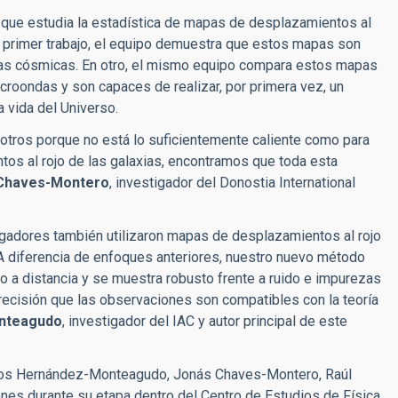
que estudia la estadística de mapas de desplazamientos al
un primer trabajo, el equipo demuestra que estos mapas son
calas cósmicas. En otro, el mismo equipo compara estos mapas
roondas y son capaces de realizar, por primera vez, un
a vida del Universo.
osotros porque no está lo suficientemente caliente como para
tos al rojo de las galaxias, encontramos que toda esta
Chaves-Montero
, investigador del Donostia International
tigadores tambi
é
n utilizaron mapas de desplazamientos al rojo
A diferencia de enfoques anteriores, nuestro nuevo m
é
todo
o a distancia y se muestra robusto frente a ruido e impurezas
 precisión que las observaciones son compatibles con la teoría
nteagudo
, investigador del IAC y autor principal de este
Carlos Hernández-Monteagudo, Jonás Chaves-Montero, Raúl
ones durante su etapa dentro del Centro de Estudios de Física