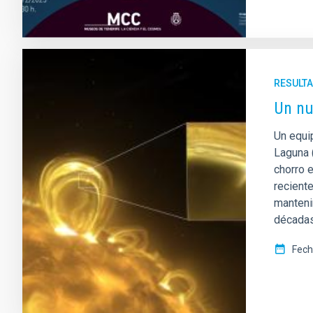
RESULTA
Un nu
Un equip
Laguna 
chorro 
recient
manteni
décadas
Fech