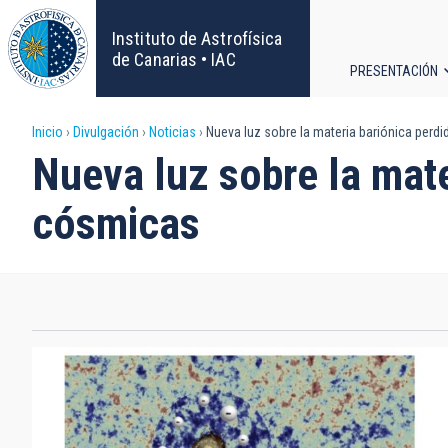
Pasar
al
Instituto de Astrofísica
contenido
de Canarias • IAC
PRESENTACIÓN
principal
Navega
Sobrescribir
Inicio
Divulgación
Noticias
Nueva luz sobre la materia bariónica perd
principa
Nueva luz sobre la mate
enlaces
cósmicas
de
ayuda
a
la
navegación