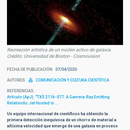
Recreación artística de un núcleo activo de galaxia.
Crédito: Universidad de Boston - Cosmovision
FECHA DE PUBLICACIÓN
07/04/2020
AUTORES
COMUNICACIÓN Y CULTURA CIENTÍFICA
REFERENCIAS
Artículo (ApJ): "TXS 2116−077: A Gamma-Ray Emitting
Relativistic Jet Hosted in …
Un equipo internacional de científicos ha obtenido la
primera detección inequívoca de un chorro de material a
altísima velocidad que emerge de una galaxia en proceso