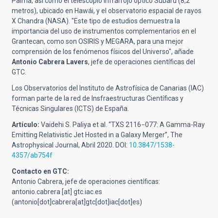
Palma, así como el telescopio infrarrojo óptico Subaru (8,2
metros), ubicado en Hawái, y el observatorio espacial de rayos
X Chandra (NASA).
"Este tipo de estudios demuestra la
importancia del uso de instrumentos complementarios en el
Grantecan, como son OSIRIS y MEGARA, para una mejor
comprensión de los fenómenos físicos del Universo", añade
Antonio Cabrera Lavers
, jefe de operaciones científicas del
GTC.
Los Observatorios del Instituto de Astrofísica de Canarias (IAC)
forman parte de la red de Insfraestructuras Científicas y
Técnicas Singulares (ICTS) de España.
Artículo:
Vaidehi S. Paliya et al.
“
TXS 2116−077:
A Gamma-Ray
Emitting Relativistic Jet Hosted in a Galaxy Merger”, The
Astrophysical Journal, Abril 2020.
DOI:
10.3847/1538-
4357/ab754f
Contacto en GTC:
Antonio Cabrera, jefe de operaciones científicas:
antonio.cabrera
[at]
gtc.iac.es
(antonio[dot]cabrera[at]gtc[dot]iac[dot]es)