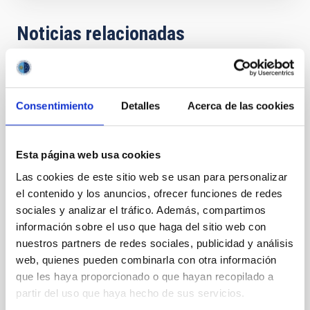
Noticias relacionadas
RESULTADO DE INVESTIGACIÓN
Las fusiones de galaxias permiten explicar
Consentimiento
Detalles
Acerca de las cookies
la asimetría en las velocidades estelares
de galaxias elípticas
Esta página web usa cookies
Utilizando el conjunto de ordenadores del Beowulf
Las cookies de este sitio web se usan para personalizar
del IAC y el Mare Nostrum del Centro Nacional de
el contenido y los anuncios, ofrecer funciones de redes
Supercomputación, un equipo del IAC ha simulado el
proceso de fusión de dos galaxias siguiendo la
sociales y analizar el tráfico. Además, compartimos
trayectoria de más de un millón de partículas y sus
información sobre el uso que haga del sitio web con
interacciones. Con estas simulaciones se consigue
nuestros partners de redes sociales, publicidad y análisis
reproducir el comportamiento de las velocidades
web, quienes pueden combinarla con otra información
estelares en galaxias elípticas.
que les haya proporcionado o que hayan recopilado a
partir del uso que haya hecho de sus servicios.
Fecha de publicación
01/01/2006