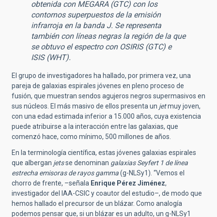
obtenida con MEGARA (GTC) con los
contornos superpuestos de la emisión
infrarroja en la banda J. Se representa
también con líneas negras la región de la que
se obtuvo el espectro con OSIRIS (GTC) e
ISIS (WHT).
El grupo de investigadores ha hallado, por primera vez, una
pareja de galaxias espirales jóvenes en pleno proceso de
fusión, que muestran sendos agujeros negros supermasivos en
sus núcleos. El más masivo de ellos presenta un
jet
muy joven,
con una edad estimada inferior a 15.000 años, cuya existencia
puede atribuirse a la interacción entre las galaxias, que
comenzó hace, como mínimo, 500 millones de años.
En la terminología científica, estas jóvenes galaxias espirales
que albergan
jets
se denominan
galaxias Seyfert 1 de línea
estrecha emisoras de rayos gamma
(g-NLSy1). “Vemos el
chorro de frente, –señala
Enrique Pérez Jiménez
,
investigador del IAA-CSIC y coautor del estudio­–, de modo que
hemos hallado el precursor de un blázar. Como analogía
podemos pensar que, si un blázar es un adulto, un g-NLSy1