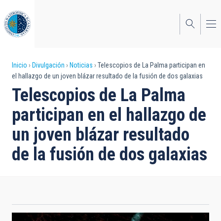
Pasar
al
contenido
principal
Sobrescribir
Inicio
Divulgación
Noticias
Telescopios de La Palma participan en
el hallazgo de un joven blázar resultado de la fusión de dos galaxias
enlaces
Telescopios de La Palma
de
participan en el hallazgo de
ayuda
un joven blázar resultado
a
de la fusión de dos galaxias
la
navegación