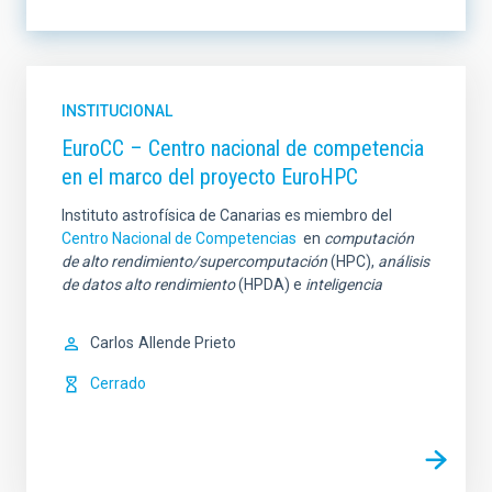
LÍNEA DE INSTRUMENTACIÓN
INSTITUCIONAL
EuroCC – Centro nacional de competencia
en el marco del proyecto EuroHPC
LÍNEA DE INVESTIGACIÓN
Instituto astrofísica de Canarias es miembro del
Centro Nacional de Competencias
en
computación
de alto rendimiento/supercomputación
(HPC),
análisis
de datos alto rendimiento
(HPDA) e
inteligencia
LÍNEA IACTEC
ORDENAR POR
Carlos
Allende Prieto
Cerrado
ORDEN