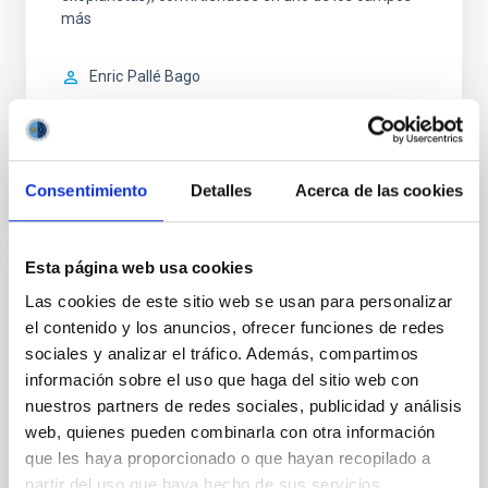
más
Enric
Pallé Bago
En ejecución
Consentimiento
Detalles
Acerca de las cookies
Esta página web usa cookies
Las cookies de este sitio web se usan para personalizar
INVESTIGACIÓN
el contenido y los anuncios, ofrecer funciones de redes
Experimento QUIJOTE CMB
sociales y analizar el tráfico. Además, compartimos
QUIJOTE es un programa de dos telescopios y su
información sobre el uso que haga del sitio web con
batería de instrumentos, instalados en el
nuestros partners de redes sociales, publicidad y análisis
Observatorio del Teide, dedicados
web, quienes pueden combinarla con otra información
fundamentalmente a la caracterización de la
que les haya proporcionado o que hayan recopilado a
polarización del Fondo Cósmico de Microondas, en el
partir del uso que haya hecho de sus servicios.