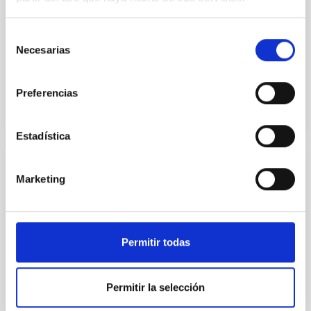
rango de frecuencias de 10-42 GHz.
José Alberto
Rubiño Martín
Selección
Necesarias
de
En ejecución
consentimiento
Preferencias
Estadística
DIVULGACIÓN
Marketing
EXPLORANDO EL SISTEMA SOLAR
Cerrado
Permitir todas
Permitir la selección