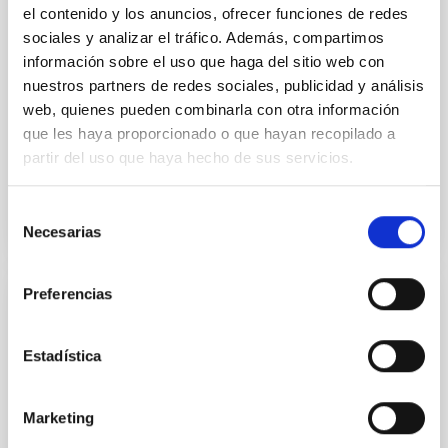
el contenido y los anuncios, ofrecer funciones de redes
continuado de caracterización de las condiciones de
sociales y analizar el tráfico. Además, compartimos
la atmósfera sobre los mismos. Se deben mantener
técnicas e instrumentación actualizados, investigar e
información sobre el uso que haga del sitio web con
identificar los parámetros más adecuados y
nuestros partners de redes sociales, publicidad y análisis
web, quienes pueden combinarla con otra información
Casiana
Muñoz Tuñón
que les haya proporcionado o que hayan recopilado a
partir del uso que haya hecho de sus servicios.
Cerrado
Selección
Necesarias
de
consentimiento
Preferencias
Formación y Evolución de Galaxias:
Observaciones Infrarrojas y en otras
Estadística
Longitudes de Onda
Este grupo desarrolla varios proyectos
Marketing
extragalácticos en diferentes rangos del espectro
electromagnético utilizando satélites y telescopios