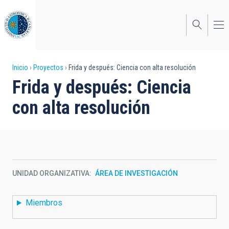
Pasar
al
contenido
principal
Sobrescribir
Inicio
Proyectos
Frida y después: Ciencia con alta resolución
Frida y después: Ciencia
enlaces
con alta resolución
de
ayuda
a
la
UNIDAD ORGANIZATIVA
ÁREA DE INVESTIGACIÓN
navegación
Miembros