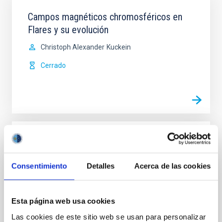
Campos magnéticos chromosféricos en
Flares y su evolución
Christoph Alexander
Kuckein
Cerrado
Actualización y Mejora Sustancial de
Actividades Relacionadas con la
Consentimiento
Detalles
Acerca de las cookies
Caracterización Atmosférica de los
Observatorios de Canarias - INSIDE OOCC
Mantener a los Observatorios de Canarias (OOCC)
Esta página web usa cookies
entre los sitios más competitivos del Mundo para la
Las cookies de este sitio web se usan para personalizar
observación Astronómica requiere de un esfuerzo