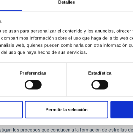
Detalles
-Twin: Excellence in Galaxies - Twinning the I
s
nning action aims to strengthen the research and networking capac
b se usan para personalizar el contenido y los anuncios, ofrecer
ica de Canarias (IAC) in the area of galaxies through the develop
s, compartimos información sobre el uso que haga del sitio web 
e in an Outermost Region of the EU (OR), with three excellent Eur
 análisis web, quienes pueden combinarla con otra información q
r del uso que haya hecho de sus servicios.
n Hendrik
Knapen Koelstra
jecución
Preferencias
Estadística
Permitir la selección
llas de Baja Masa, Enanas Marrones y Planeta
stigan los procesos que conducen a la formación de estrellas d