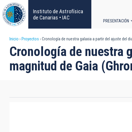
Pasar
al
Instituto de Astrofísica
contenido
de Canarias • IAC
PRESENTACIÓN
principal
Navega
Sobrescribir
Inicio
Proyectos
Cronología de nuestra galaxia a partir del ajuste del 
principa
Cronología de nuestra ga
enlaces
magnitud de Gaia (Ghro
de
ayuda
a
la
navegación