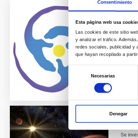
Consentimiento
ExGal
Esta página web usa cookie
This Twi
Las cookies de este sitio we
Astrofís
y analizar el tráfico. Ademá
institut
redes sociales, publicidad y
que hayan recopilado a parti
Joha
En e
Selección
Necesarias
de
consentimiento
Denegar
Estre
Se inve