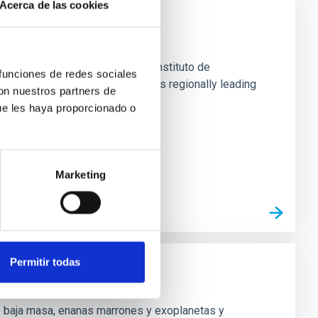
Acerca de las cookies
AC
ity, profile and impact of the Instituto de
 funciones de redes sociales
ment of strategic alliances of this regionally leading
con nuestros partners de
opean partners. An initial SWOT
ue les haya proporcionado o
Marketing
Permitir todas
s
e baja masa, enanas marrones y exoplanetas y