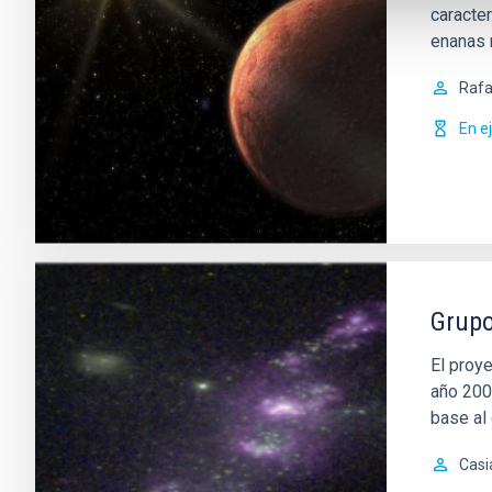
caracte
enanas 
Rafa
En e
Grupo
El proy
año 200
base al
Casi