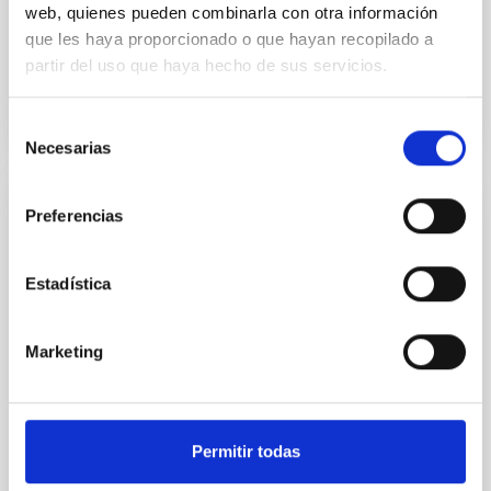
web, quienes pueden combinarla con otra información
En ejecución
que les haya proporcionado o que hayan recopilado a
partir del uso que haya hecho de sus servicios.
Selección
Necesarias
de
consentimiento
Preferencias
DIVULGACIÓN
FULLDOME
Estadística
El objetivo de este proyecto es la elaboración de
material gráfico para proyectores digitales
FULLDOME (360 grados/semiesféricos) de
Marketing
secuencias grabadas en los Observatorios de
Canarias (Observatorio
Alfredo Rafael Rosenberg González
Permitir todas
Cerrado