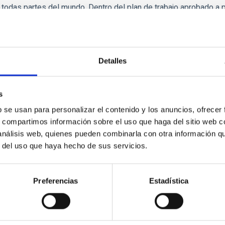
 todas partes del mundo. Dentro del plan de trabajo aprobado a 
a tasa de becarios.
al investigador Severo Ochoa contratado
recibe formación en inv
e grupo, el personal permanente y el director. El programa se ll
Detalles
nvestigador joven y la organización de talleres y conferencias, e
benefician de la interacción con los profesores visitantes del
Pro
a todo el personal contratado facilidades bibliográficas, inform
s
propios e internacionales, así como la financiación necesaria para
b se usan para personalizar el contenido y los anuncios, ofrecer
 sus despachos en la sede del IAC (La Laguna), un entorno de t
s, compartimos información sobre el uso que haga del sitio web 
stalaciones telescópicas y de supercomputación de Canarias (inc
 análisis web, quienes pueden combinarla con otra información q
ESO, a la ESA y al IRAM.
r del uso que haya hecho de sus servicios.
evero Ochoa contribuye además a la formación profesional media
s
organizadas por el IAC y a través de un programa de Seminari
Preferencias
Estadística