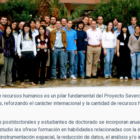
e recursos humanos es un pilar fundamental del Proyecto Sever
, reforzando el carácter internacional y la cantidad de recursos
 postdoctorales y estudiantes de doctorado se incorporan anual
studio les ofrece formación en habilidades relacionadas con la 
instrumentación espacial, la reducción de datos, el análisis y/o 