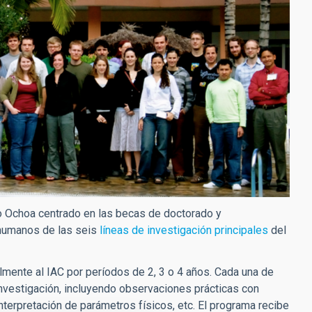
o Ochoa centrado en las becas de doctorado y
 humanos de las seis
líneas de investigación principales
del
mente al IAC por períodos de 2, 3 o 4 años. Cada una de
investigación, incluyendo observaciones prácticas con
interpretación de parámetros físicos, etc. El programa recibe