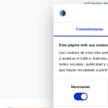
solicitudes de
consolidar est
Todo el
person
responsables d
Consentimiento
del personal i
de trabajo se 
El IAC ofrece 
Esta página web usa cookie
investigación 
Las cookies de este sitio we
personal tiene
y analizar el tráfico. Ademá
a todas las in
redes sociales, publicidad y
españolas, al 
que hayan recopilado a parti
El Programa S
Selección
internacionale
Necesarias
de
consentimiento