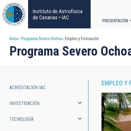
Pasar
al
Instituto de Astrofísica
contenido
de Canarias • IAC
PRESENTACIÓN
principal
Navega
Sobrescribir
Inicio
Programa Severo Ochoa
Empleo y Formación
principa
Programa Severo Ocho
enlaces
de
ayuda
EMPLEO Y 
ACREDITACIÓN IAC
a
Severo
INVESTIGACIÓN
la
Ochoa
navegación
Programme
TECNOLOGÍA