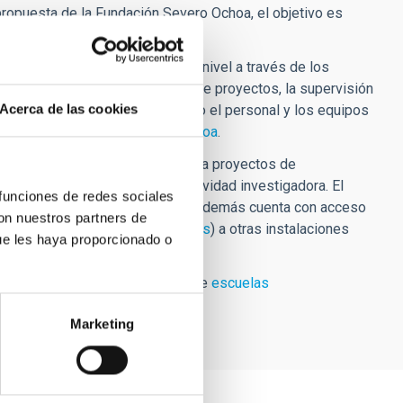
propuesta de la Fundación Severo Ochoa, el objetivo es
estigación y en gestión de alto nivel a través de los
eva a cabo mediante la gestión de proyectos, la supervisión
Acerca de las cookies
ntre otras acciones. También todo el personal y los equipos
grama de Movilidad Severo Ochoa
.
áticas y de observación, y acceso a proyectos de
 el desarrollo efectivo de la actividad investigadora. El
 funciones de redes sociales
rabajo estimulante y entusiasta. Además cuenta con acceso
con nuestros partners de
luido el
Gran Telescopio Canarias
) a otras instalaciones
ue les haya proporcionado o
nte la financiación específica de
escuelas
os Severo Ochoa.
Marketing