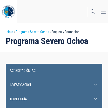
Pasar
al
contenido
principal
Sobrescribir
Inicio
Programa Severo Ochoa
Empleo y Formación
Programa Severo Ochoa
enlaces
de
ayuda
a
ACREDITACIÓN IAC
la
Severo
navegación
Ochoa
INVESTIGACIÓN
Programme
TECNOLOGÍA