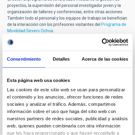
proyectos, la supervisión del personal investigador joven y la
organización de talleres y conferencias, entre otras acciones.
También todo el personal y los equipos de trabajo se benefician
de la interacción con los profesores visitantes del
Programa de
Movilidad Severo Ochoa
.
El IAC ofrece a todo el personal contratado facilidades
bibliográficas, informáticas y de observación, y acceso a
proyectos de investigación propios e internacionales, así como
Consentimiento
Detalles
Acerca de las cookies
la financiación necesaria para el desarrollo efectivo de la
actividad investigadora. El personal tiene sus despachos en la
sede del IAC (La Laguna), un entorno de trabajo estimulante y
entusiasta. Además cuenta con acceso a todas las
Esta página web usa cookies
instalaciones telescópicas y de supercomputación de Canarias
Las cookies de este sitio web se usan para personalizar
(incluido el
Gran Telescopio Canarias
) a otras instalaciones
el contenido y los anuncios, ofrecer funciones de redes
españolas, al ESO, a la ESA y al IRAM.
sociales y analizar el tráfico. Además, compartimos
El Programa Severo Ochoa contribuye además a la formación
información sobre el uso que haga del sitio web con
profesional mediante la financiación específica de
escuelas
nuestros partners de redes sociales, publicidad y análisis
internacionales
organizadas por el IAC y a través de un
web, quienes pueden combinarla con otra información
programa de Seminarios Severo Ochoa.
que les haya proporcionado o que hayan recopilado a