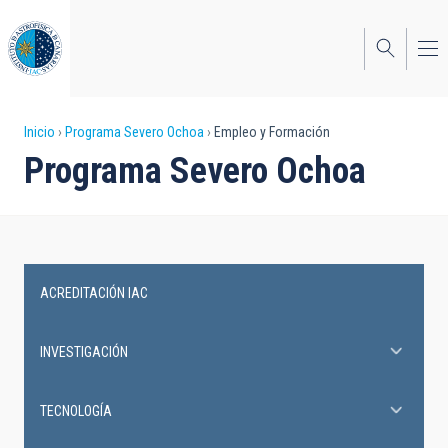
Pasar
al
contenido
principal
Sobrescribir
Inicio
Programa Severo Ochoa
Empleo y Formación
Programa Severo Ochoa
enlaces
de
ayuda
a
ACREDITACIÓN IAC
la
Severo
navegación
Ochoa
INVESTIGACIÓN
Programme
TECNOLOGÍA