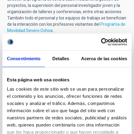
proyectos, la supervisión del personal investigador joven y la
organización de talleres y conferencias, entre otras acciones.
También todo el personal y los equipos de trabajo se benefician
de la interacción con los profesores visitantes del
Programa de
Movilidad Severo Ochoa
.
El IAC ofrece a todo el personal contratado facilidades
bibliográficas, informáticas y de observación, y acceso a
proyectos de investigación propios e internacionales, así como
Consentimiento
Detalles
Acerca de las cookies
la financiación necesaria para el desarrollo efectivo de la
actividad investigadora. El personal tiene sus despachos en la
sede del IAC (La Laguna), un entorno de trabajo estimulante y
entusiasta. Además cuenta con acceso a todas las
Esta página web usa cookies
instalaciones telescópicas y de supercomputación de Canarias
Las cookies de este sitio web se usan para personalizar
(incluido el
Gran Telescopio Canarias
) a otras instalaciones
el contenido y los anuncios, ofrecer funciones de redes
españolas, al ESO, a la ESA y al IRAM.
sociales y analizar el tráfico. Además, compartimos
El Programa Severo Ochoa contribuye además a la formación
información sobre el uso que haga del sitio web con
profesional mediante la financiación específica de
escuelas
nuestros partners de redes sociales, publicidad y análisis
internacionales
organizadas por el IAC y a través de un
web, quienes pueden combinarla con otra información
programa de Seminarios Severo Ochoa.
que les haya proporcionado o que hayan recopilado a