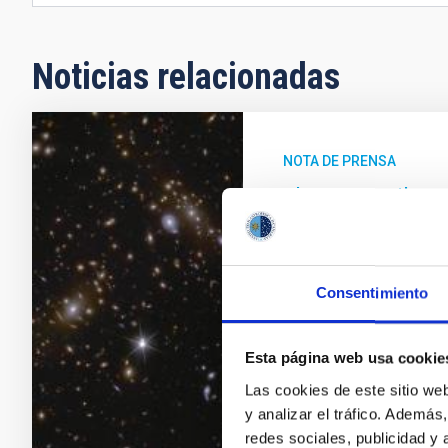
Noticias relacionadas
NOTA DE PRENSA
El IAC contribuy
Universo a través
El Consorcio Euclid (CE)
basados en las observac
Consentimiento
Los resultados científi
gravitacionales fuertes
Esta página web usa cookie
cósmica, la caracteriza
estudios sobre la evoluc
Las cookies de este sitio we
numerosas galaxias ena
y analizar el tráfico. Ademá
nuevos objetos subeste
redes sociales, publicidad y