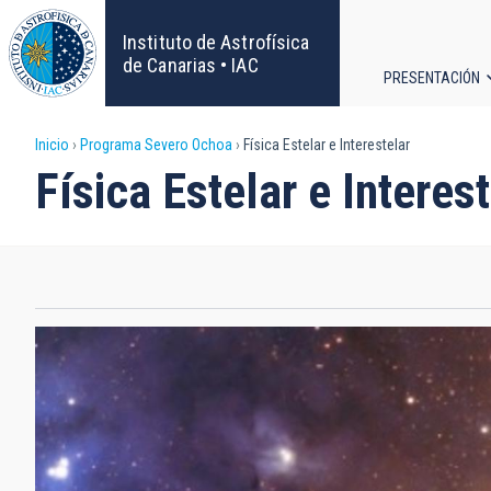
Pasar
al
Instituto de Astrofísica
contenido
de Canarias • IAC
PRESENTACIÓN
principal
Navega
Sobrescribir
Inicio
Programa Severo Ochoa
Física Estelar e Interestelar
principa
Física Estelar e Interes
enlaces
de
ayuda
a
la
navegación