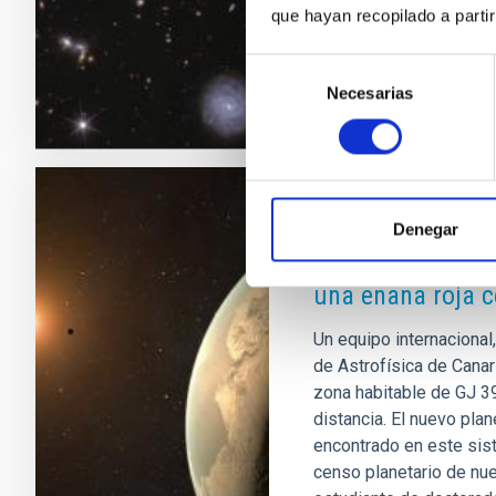
que hayan recopilado a parti
Fecha de publicación
Selección
Necesarias
de
consentimiento
NOTA DE PRENSA
Denegar
El IAC descubre 
una enana roja 
Un equipo internacional,
de Astrofísica de Canar
zona habitable de GJ 39
distancia. El nuevo pla
encontrado en este sis
censo planetario de nue