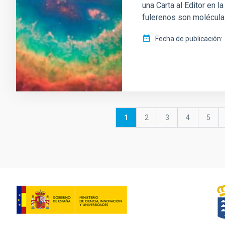
una Carta al Editor en 
fulerenos son molécula
Fecha de publicación
Paginación
Página
1
Página
2
Página
3
Página
4
Págin
5
actual