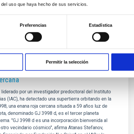
r del uso que haya hecho de sus servicios.
19/03/2025 - 09:55:58
Preferencias
Estadística
Permitir la selección
una supertierra en la zona habitable de
cercana
 liderado por un investigador predoctoral del Instituto
ias (IAC), ha detectado una supertierra orbitando en la
98, una enana roja cercana situada a 59 años luz de
neta, denominado GJ 3998 d, es el tercer planeta
tema. "GJ 3998 d es una incorporación bienvenida al
stro vecindario cósmico", afirma Atanas Stefanov,