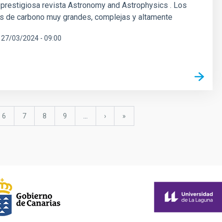
la prestigiosa revista Astronomy and Astrophysics . Los
s de carbono muy grandes, complejas y altamente
27/03/2024 - 09:00
a
Página
6
Página
7
Página
8
Página
9
…
Siguiente
›
última
»
página
página